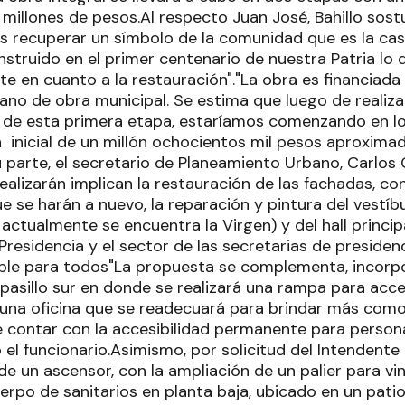
 millones de pesos.Al respecto Juan José, Bahillo sostu
es recuperar un símbolo de la comunidad que es la ca
onstruido en el primer centenario de nuestra Patria l
te en cuanto a la restauración"."La obra es financiada
o de obra municipal. Se estima que luego de realizar 
n de esta primera etapa, estaríamos comenzando en l
n inicial de un millón ochocientos mil pesos aproxima
 parte, el secretario de Planeamiento Urbano, Carlos G
realizarán implican la restauración de las fachadas, 
e se harán a nuevo, la reparación y pintura del vestíb
actualmente se encuentra la Virgen) y del hall principa
 Presidencia y el sector de las secretarias de presiden
ble para todos"La propuesta se complementa, incorpo
pasillo sur en donde se realizará una rampa para acced
e una oficina que se readecuará para brindar más co
e contar con la accesibilidad permanente para person
ó el funcionario.Asimismo, por solicitud del Intendent
de un ascensor, con la ampliación de un palier para vin
erpo de sanitarios en planta baja, ubicado en un patio 