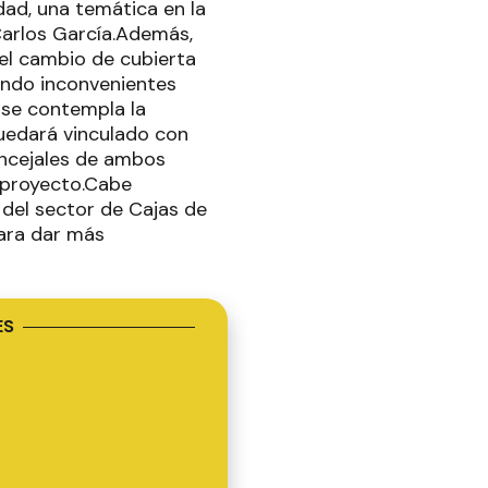
idad, una temática en la
Carlos García.Además,
 el cambio de cubierta
ando inconvenientes
a se contempla la
quedará vinculado con
concejales de ambos
l proyecto.Cabe
 del sector de Cajas de
para dar más
ES