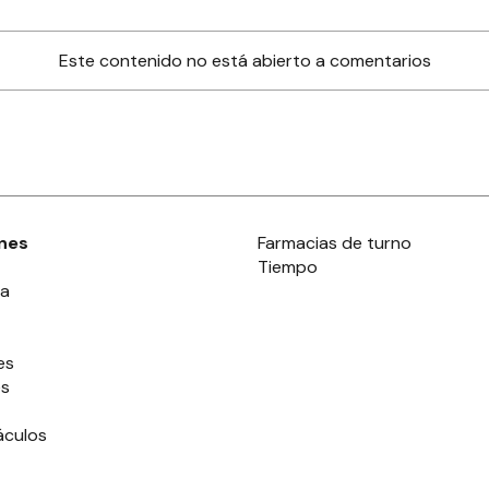
Este contenido no está abierto a comentarios
nes
Farmacias de turno
Tiempo
ia
es
es
áculos