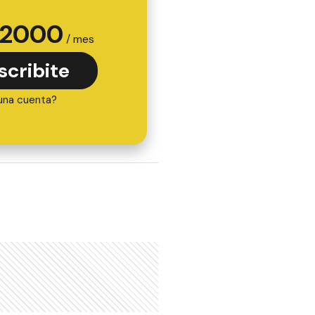
2000
/ mes
scribite
una cuenta?