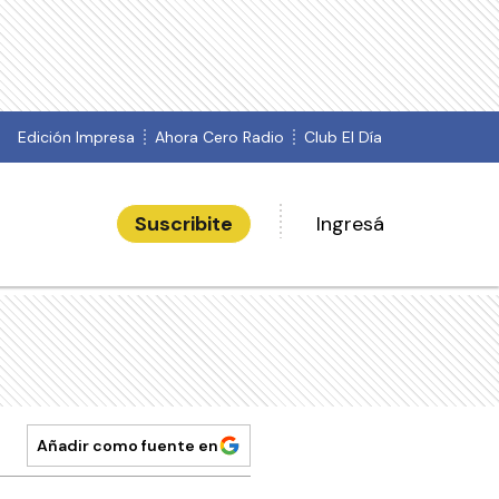
Edición Impresa
Ahora Cero Radio
Club El Día
Suscribite
Ingresá
Añadir como fuente en