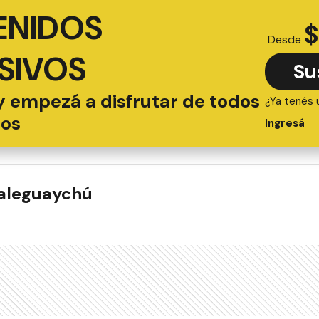
ENIDOS
$
Desde
SIVOS
Su
y empezá a disfrutar de todos
¿Ya tenés 
ios
Ingresá
ualeguaychú