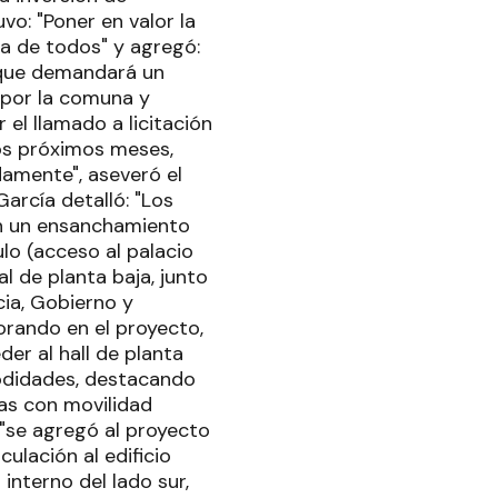
vo: "Poner en valor la
sa de todos" y agregó:
o que demandará un
 por la comuna y
el llamado a licitación
os próximos meses,
damente", aseveró el
arcía detalló: "Los
con un ensanchamiento
ulo (acceso al palacio
l de planta baja, junto
cia, Gobierno y
rando en el proyecto,
er al hall de planta
modidades, destacando
as con movilidad
e "se agregó al proyecto
culación al edificio
interno del lado sur,