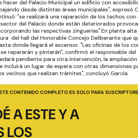
e hacer del Palacio Municipal un edificio con accesibil
ajando desde distintas áreas municipales", expresó 
ntinuó: "se realizará una reparación de los techos con
 sector del Palacio donde están deteriorados provoc
incorporando las respectivas zinguerías".En planta alt
tura del hall del Honorable Concejo Deliberante que 
asta donde llegará el ascensor. "Las oficinas de los 
se repararán y pintarán", confirmó el responsable de
edará pendiente para otra intervención, la ampliación
ue incluirá un lugar de espera con otras dimensiones 
s vecinos que realizan trámites", concluyó García.
STE CONTENIDO COMPLETO ES SOLO PARA SUSCRIPTOR
É A ESTE Y A
 LOS