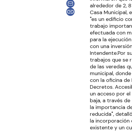
alrededor de 2, 8
Casa Municipal, 
"es un edificio c
trabajo importan
efectuada con man
para la ejecució
con una inversió
Intendente.Por su
trabajos que se 
de las veredas qu
municipal, donde 
con la oficina de
Decretos. Accesi
un acceso por el 
baja, a través d
la importancia d
reducida", detall
la incorporación 
existente y un cu