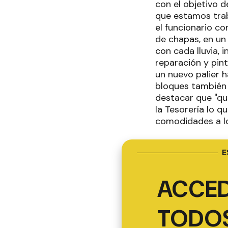
con el objetivo d
que estamos trab
el funcionario co
de chapas, en un
con cada lluvia, 
reparación y pin
un nuevo palier h
bloques también 
destacar que "qu
la Tesorería lo q
comodidades a lo
E
ACCED
TODOS