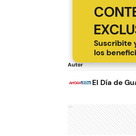
CONT
EXCLU
Suscribite 
los benefic
Autor
El Día de G
Ads