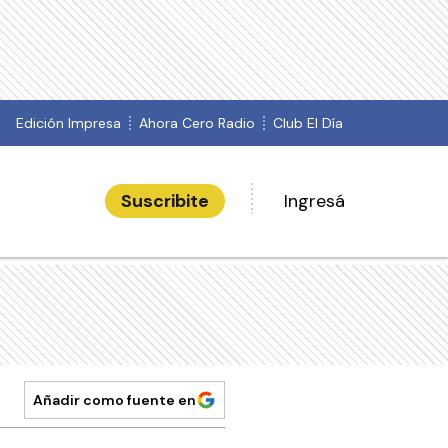
Edición Impresa
Ahora Cero Radio
Club El Día
Suscribite
Ingresá
Añadir como fuente en