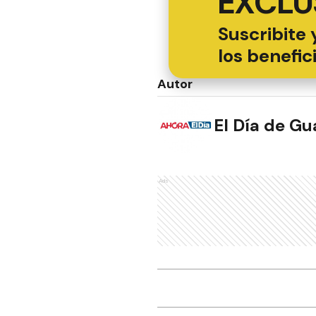
EXCLU
Suscribite 
los benefic
Autor
El Día de G
Ads