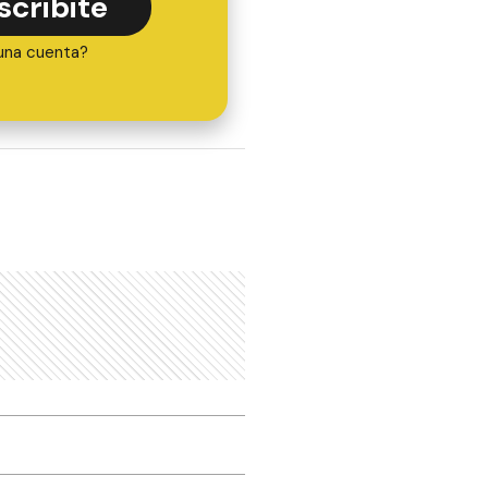
scribite
una cuenta?