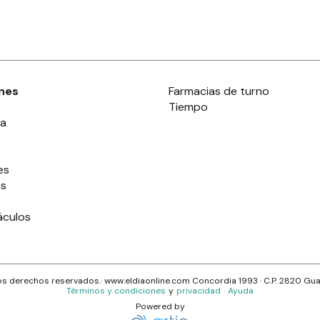
nes
Farmacias de turno
Tiempo
ia
es
es
áculos
s derechos reservados.· www.
eldiaonline.com
Concordia 1993
· C.P.
2820
Gua
Términos y condiciones
y
privacidad
·
Ayuda
Powered by