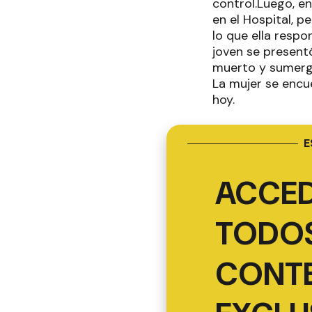
control.Luego, e
en el Hospital, 
lo que ella resp
joven se present
muerto y sumergi
La mujer se encue
hoy.
E
ACCED
TODOS
CONT