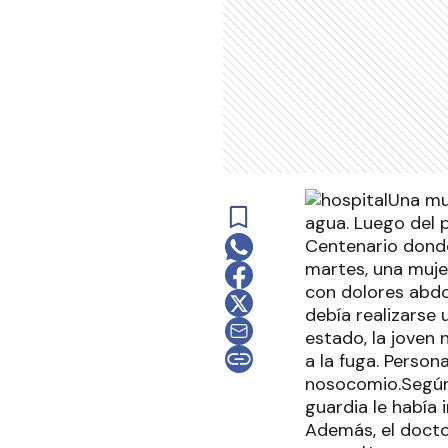
Una muj
agua. Luego del 
Centenario donde
martes, una muje
con dolores abdo
debía realizarse
estado, la joven
a la fuga. Perso
nosocomio.Según 
guardia le había 
Además, el docto