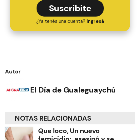
Suscribite
¿Ya tenés una cuenta?
Ingresá
Autor
El Día de Gualeguaychú
NOTAS RELACIONADAS
Que loco, Un nuevo
femicidio: asesinó y se