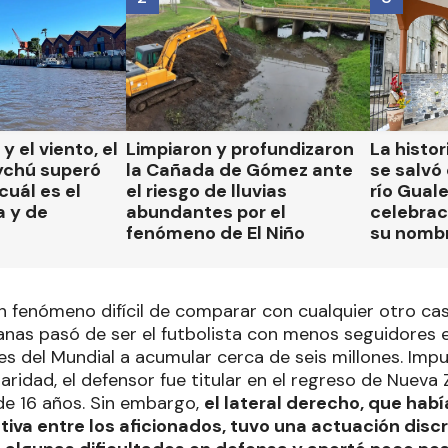
 y el viento, el
Limpiaron y profundizaron
La histor
ychú superó
la Cañada de Gómez ante
se salvó 
cuál es el
el riesgo de lluvias
río Gual
a y de
abundantes por el
celebrac
fenómeno de El Niño
su nomb
n fenómeno difícil de comparar con cualquier otro cas
nas pasó de ser el futbolista con menos seguidores e
es del Mundial a acumular cerca de seis millones. Imp
ridad, el defensor fue titular en el regreso de Nueva
e 16 años. Sin embargo,
el lateral derecho, que hab
va entre los aficionados, tuvo una actuación discr