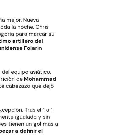
vía mejor. Nueva
toda la noche. Chris
tegoría para marcar su
mo artillero del
unidense Folarin
 del equipo asiático,
rición de
Mohammad
nte cabezazo que dejó
cepción. Tras el 1 a 1
mente igualado y sin
ses tienen un gol más a
zar a definir el