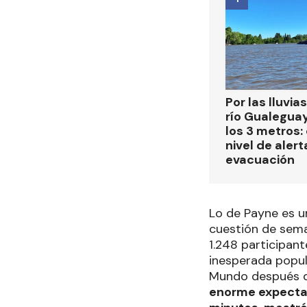
Por las lluvias
río Gualegua
los 3 metros: 
nivel de alert
evacuación
Lo de Payne es u
cuestión de sema
1.248 participant
inesperada popula
Mundo después d
enorme expectati