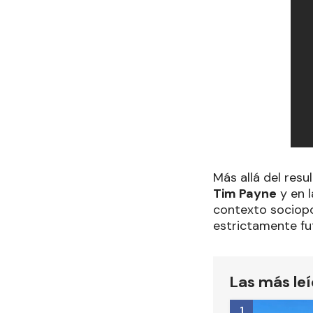
Más allá del resu
Tim Payne
y en l
contexto sociopol
estrictamente fut
Las más le
1