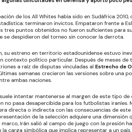
 algunas dificultades en defensa y aportó poco pes
pación de los All Whites había sido en Sudáfrica 2010
tadística: terminaron invictos. Empataron frente a Eslo
s tres puntos obtenidos no fueron suficientes para su
e se despidieron del torneo sin conocer la derrota.
án, su estreno en territorio estadounidense estuvo in
n contexto político particular. Después de meses de 
triones a raíz de disputas vinculadas al
Estrecho de 
 últimas semanas crecieron las versiones sobre una po
ntre ambas naciones.
suele intentar mantenerse al margen de este tipo de co
ón no pasa desapercibida para los futbolistas iraníes.
ra directa o indirecta con las consecuencias de este 
presentación de la selección adquiere una dimensión q
 marco, Irán salió al campo de juego con la presión h
n la carga simbólica que implica representar a un paí