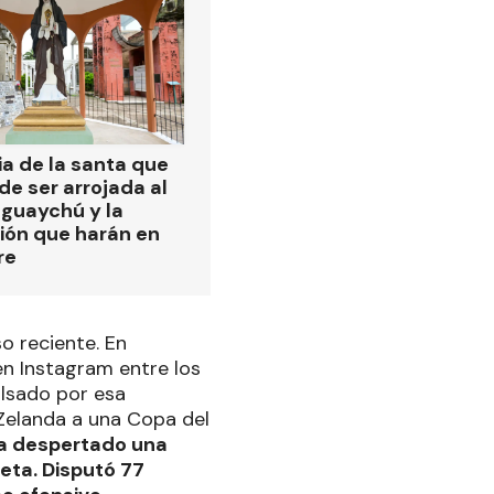
ia de la santa que
de ser arrojada al
eguaychú y la
ión que harán en
re
o reciente. En
n Instagram entre los
ulsado por esa
 Zelanda a una Copa del
ía despertado una
eta. Disputó 77