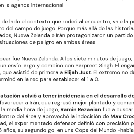
en la agenda internacional.
 de lado el contexto que rodeó al encuentro, vale la 
ro del campo de juego. Porque más allá de las histor
dos, Nueva Zelanda e Irán protagonizaron un partido
 situaciones de peligro en ambas áreas.
lpear fue Nueva Zelanda. A los siete minutos de juego,
 un envío largo y combinó con Sarpreet Singh. El enga
, que asistió de primera a
Elijah Just
. El extremo no 
minó en la red para establecer el 1 a 0.
atación volvió a tener incidencia en el desarrollo d
 favorecer a Irán, que regresó mejor plantado y come
 la media hora de juego,
Ramin Rezaeian
fue a buscar
dentro del área y aprovechó la indecisión de
Max Cro
d, el experimentado defensor definió con precisión par
 36 años, su segundo gol en una Copa del Mundo -habí