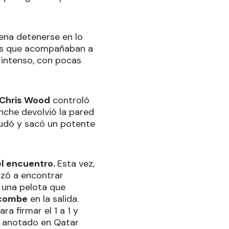
pena detenerse en lo
ias que acompañaban a
 intenso, con pocas
Chris Wood
controló
nche devolvió la pared
dudó y sacó un potente
el encuentro.
Esta vez,
nzó a encontrar
 una pelota que
combe
en la salida.
a firmar el 1 a 1 y
a anotado en Qatar