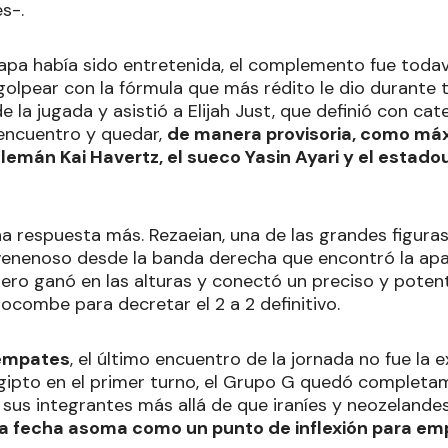
s-.
etapa había sido entretenida, el complemento fue toda
golpear con la fórmula que más rédito le dio durante 
 la jugada y asistió a Elijah Just, que definió con ca
encuentro y quedar,
de manera provisoria, como máxi
alemán Kai Havertz, el sueco Yasin Ayari y el estado
na respuesta más. Rezaeian, una de las grandes figuras
venenoso desde la banda derecha que encontró la apa
ntero ganó en las alturas y conectó un preciso y pote
ocombe para decretar el 2 a 2 definitivo.
 empates
, el último encuentro de la jornada no fue la ex
Egipto en el primer turno, el Grupo G quedó completa
 sus integrantes más allá de que iraníes y neozelande
 fecha asoma como un punto de inflexión para empe