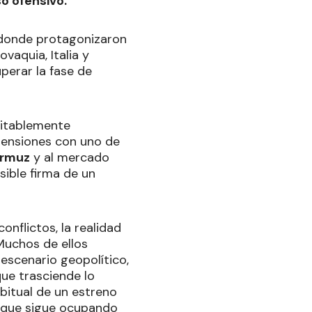
o ofensivo.
, donde protagonizaron
vaquia, Italia y
perar la fase de
evitablemente
tensiones con uno de
Ormuz
y al mercado
sible firma de un
nflictos, la realidad
 Muchos de ellos
escenario geopolítico,
ue trasciende lo
abitual de un estreno
s que sigue ocupando