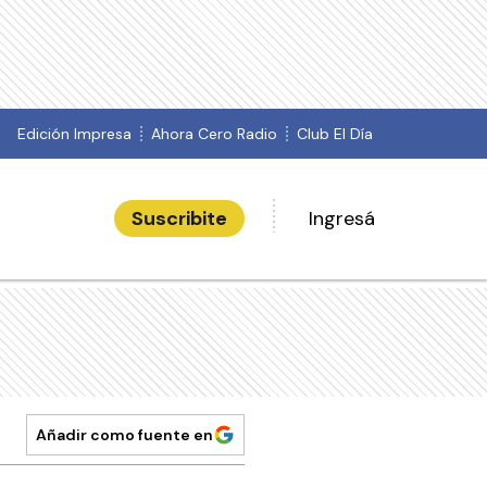
Edición Impresa
Ahora Cero Radio
Club El Día
Suscribite
Ingresá
Añadir como fuente en