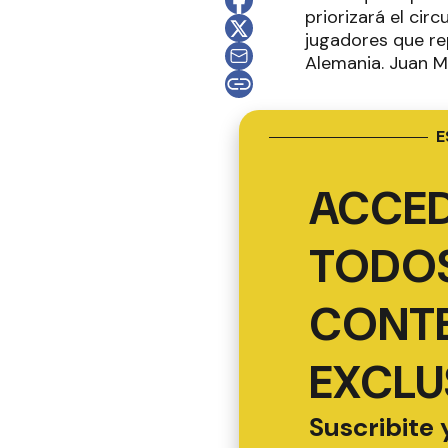
priorizará el circ
jugadores que re
Alemania. Juan M
E
ACCED
TODOS
CONT
EXCLU
Suscribite 