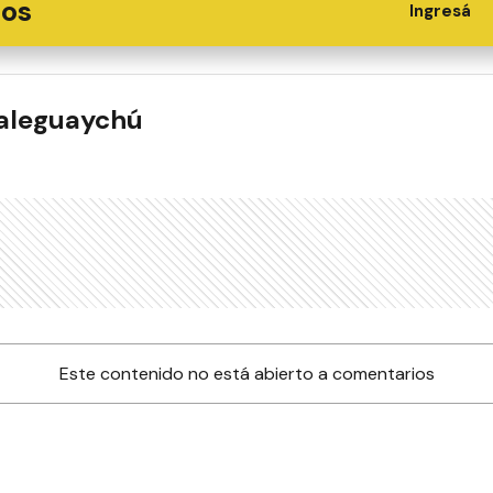
ios
Ingresá
ualeguaychú
Este contenido no está abierto a comentarios