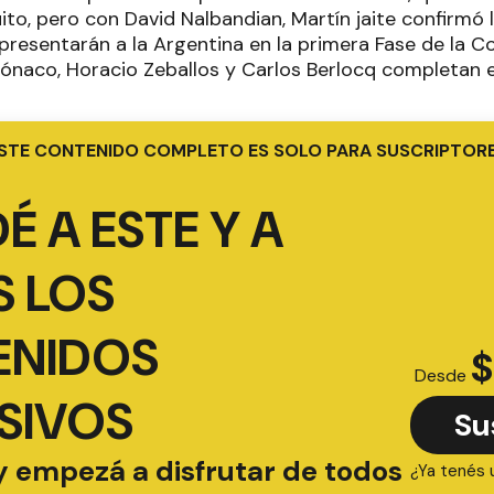
uito, pero con David Nalbandian, Martín jaite confirmó l
presentarán a la Argentina en la primera Fase de la C
ónaco, Horacio Zeballos y Carlos Berlocq completan e
STE CONTENIDO COMPLETO ES SOLO PARA SUSCRIPTOR
É A ESTE Y A
 LOS
ENIDOS
$
Desde
SIVOS
Su
y empezá a disfrutar de todos
¿Ya tenés 