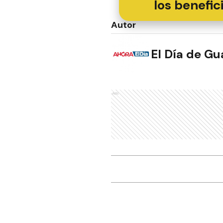
los benefic
Autor
El Día de G
Ads