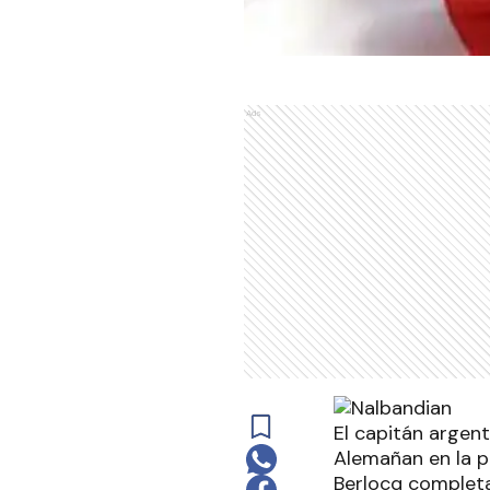
Ads
El capitán argent
Alemañan en la p
Berlocq completan