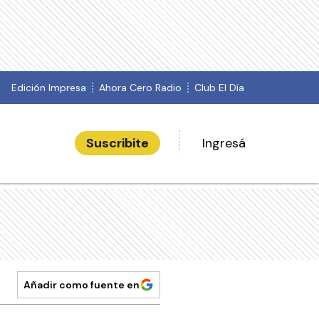
Edición Impresa
Ahora Cero Radio
Club El Día
Suscribite
Ingresá
Añadir como fuente en