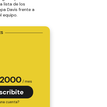
a lista de los
opa Davis frente a
l equipo.
ES
2000
/ mes
scribite
una cuenta?