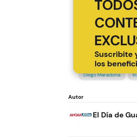
TODOS
CONT
EXCLU
Suscribite 
los benefic
Diego Maradona
I
Autor
El Día de G