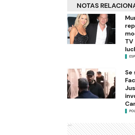
NOTAS RELACION
Mur
rep
mod
TV 
luc
ES
Se 
Fac
Jus
inv
Can
POL
Ads