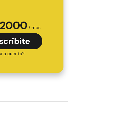
2000
/ mes
scribite
una cuenta?