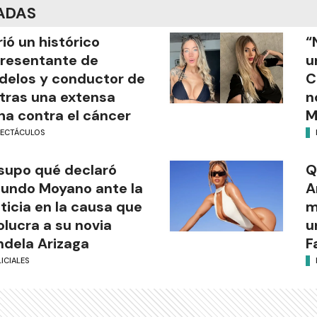
ADAS
ió un histórico
“
resentante de
u
elos y conductor de
C
tras una extensa
n
ha contra el cáncer
M
PECTÁCULOS
supo qué declaró
Q
undo Moyano ante la
A
ticia en la causa que
m
olucra a su novia
u
dela Arizaga
F
ICIALES