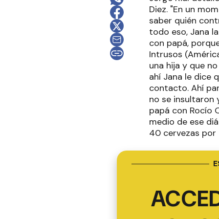
Diez. "En un mom
saber quién contr
todo eso, Jana la
con papá, porque
Intrusos (América
una hija y que n
ahí Jana le dice
contacto. Ahí par
no se insultaron 
papá con Rocío O
medio de ese diál
40 cervezas por d
E
ACCED