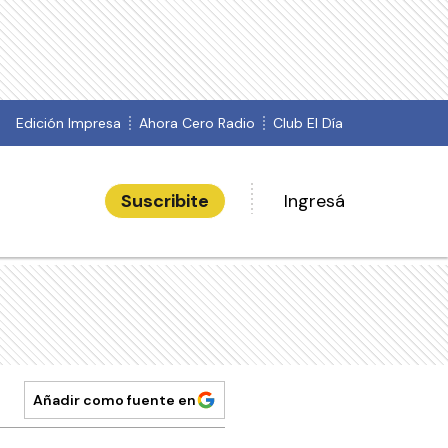
Edición Impresa
Ahora Cero Radio
Club El Día
Suscribite
Ingresá
Añadir como fuente en