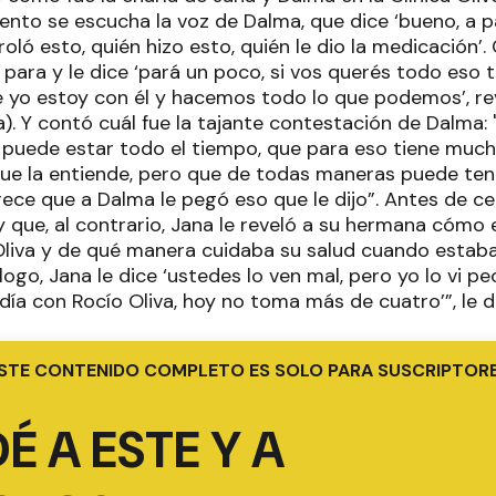
ento se escucha la voz de Dalma, que dice ‘bueno, a p
oló esto, quién hizo esto, quién le dio la medicación’
 para y le dice ‘pará un poco, si vos querés todo eso
 yo estoy con él y hacemos todo lo que podemos’, re
). Y contó cuál fue la tajante contestación de Dalma: "
o puede estar todo el tiempo, que para eso tiene much
 que la entiende, pero que de todas maneras puede t
ece que a Dalma le pegó eso que le dijo”. Antes de ce
y que, al contrario, Jana le reveló a su hermana cómo e
liva y de qué manera cuidaba su salud cuando estaba e
ogo, Jana le dice ‘ustedes lo ven mal, pero yo lo vi p
ía con Rocío Oliva, hoy no toma más de cuatro’”, le dijo
STE CONTENIDO COMPLETO ES SOLO PARA SUSCRIPTOR
É A ESTE Y A