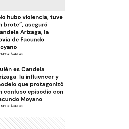
No hubo violencia, tuve
n brote”, aseguró
andela Arizaga, la
ovia de Facundo
oyano
ESPECTÁCULOS
uién es Candela
rizaga, la influencer y
odelo que protagonizó
n confuso episodio con
acundo Moyano
ESPECTÁCULOS