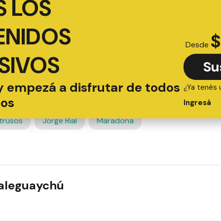
 LOS
ENIDOS
$
Desde
SIVOS
Su
y empezá a disfrutar de todos
¿Ya tenés 
ios
Ingresá
ntrusos
Jorge Rial
Maradona
ualeguaychú