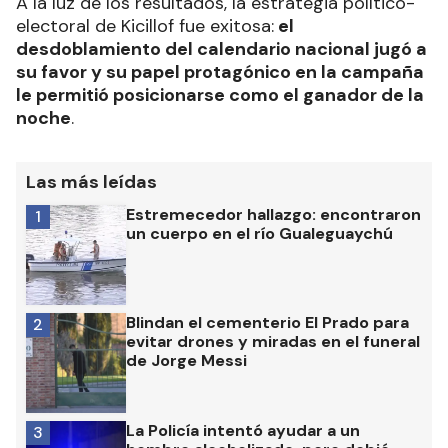
A la luz de los resultados, la estrategia político-
electoral de Kicillof fue exitosa:
el
desdoblamiento del calendario nacional jugó a
su favor y su papel protagónico en la campaña
le permitió posicionarse como el ganador de la
noche
.
Las más leídas
Estremecedor hallazgo: encontraron
1
un cuerpo en el río Gualeguaychú
Blindan el cementerio El Prado para
2
evitar drones y miradas en el funeral
de Jorge Messi
La Policía intentó ayudar a un
3