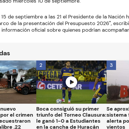
pasado miércoles 10 de septiembre.
 15 de septiembre a las 21 el Presidente de la Nación
rco de la presentación del Presupuesto 2026", escribi
nformación oficial sobre quienes podrían acompañar
ídas
2
3
n nuevo
Boca consiguió su primer
Se aprox
por el crimen
triunfo del Torneo Clausura:
sistema 
secuestraron
le ganó 1-0 a Estudiantes
alerta p
libre .22
en la cancha de Huracán
vientos