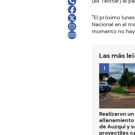
(ex Twitter) el 
"El próximo lunes
Nacional en el ma
momento no hay i
Las más le
1
Realizaron u
allanamiento 
de Auzqui y 
proyectiles ca