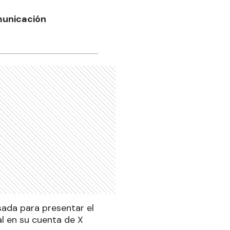
municación
sada para presentar el
al en su cuenta de X