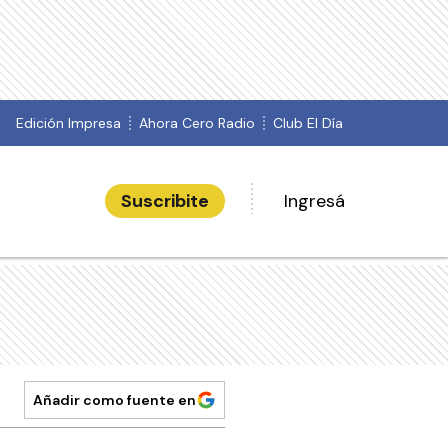
Edición Impresa
Ahora Cero Radio
Club El Día
Suscribite
Ingresá
Añadir como fuente en