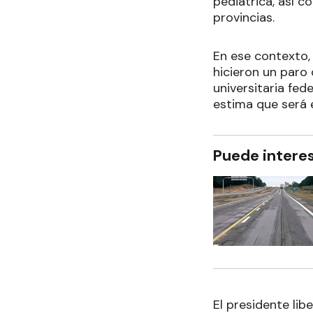
pediátrica, así c
provincias.
En ese contexto, 
hicieron un paro
universitaria fed
estima que será 
Puede intere
El presidente lib