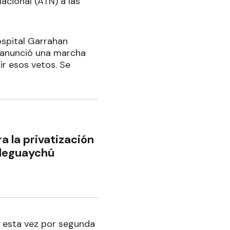
acional (ATN) a las
ospital Garrahan
e anunció una marcha
ir esos vetos. Se
a la privatización
aleguaychú
l, esta vez por segunda