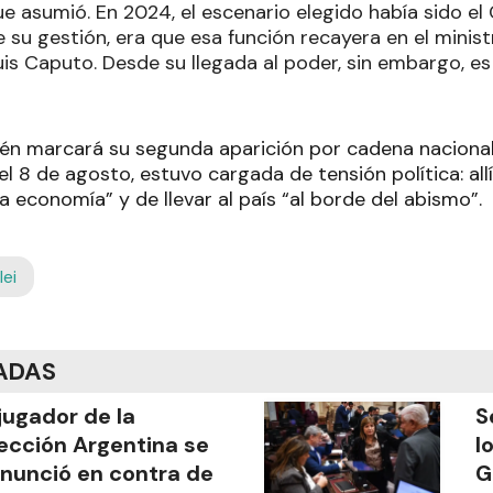
e asumió. En 2024, el escenario elegido había sido el
e su gestión, era que esa función recayera en el mini
is Caputo. Desde su llegada al poder, sin embargo, es
én marcará su segunda aparición por cadena naciona
 el 8 de agosto, estuvo cargada de tensión política: al
la economía” y de llevar al país “al borde del abismo”.
lei
ADAS
jugador de la
S
ección Argentina se
l
nunció en contra de
G