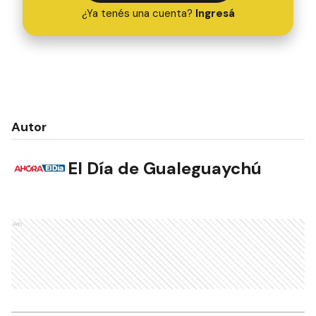
¿Ya tenés una cuenta?
Ingresá
Autor
El Día de Gualeguaychú
Ads