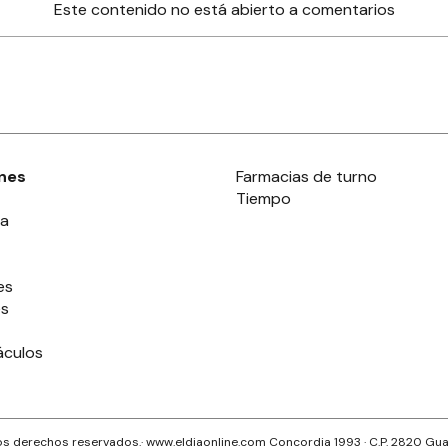
Este contenido no está abierto a comentarios
nes
Farmacias de turno
Tiempo
ia
es
es
áculos
s derechos reservados.· www.
eldiaonline.com
Concordia 1993
· C.P.
2820
Gua