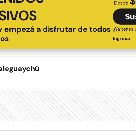
$
Desde
SIVOS
Su
y empezá a disfrutar de todos
¿Ya tenés 
ios
Ingresá
ualeguaychú