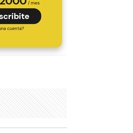
2000
/ mes
scribite
una cuenta?