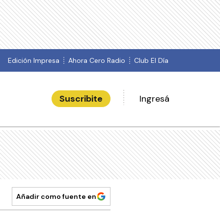
Edición Impresa
Ahora Cero Radio
Club El Día
Suscribite
Ingresá
Añadir como fuente en