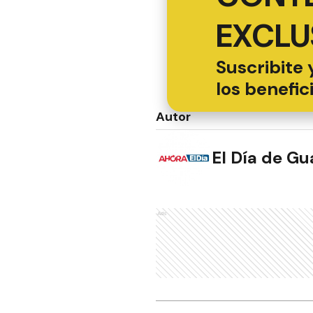
EXCLU
Suscribite 
los benefic
Autor
El Día de G
Ads