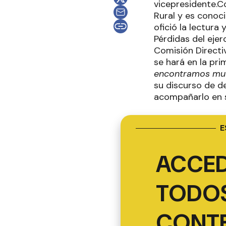
vicepresidente.Co
Rural y es conoc
ofició la lectura
Pérdidas del ejer
Comisión Directiv
se hará en la pri
encontramos mu
su discurso de de
acompañarlo en su
E
ACCED
TODOS
CONT