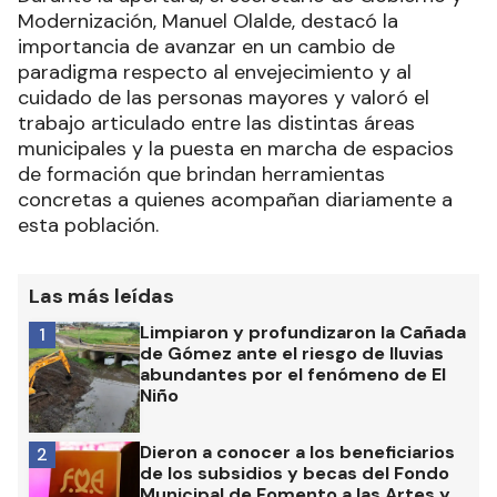
Modernización, Manuel Olalde, destacó la
importancia de avanzar en un cambio de
paradigma respecto al envejecimiento y al
cuidado de las personas mayores y valoró el
trabajo articulado entre las distintas áreas
municipales y la puesta en marcha de espacios
de formación que brindan herramientas
concretas a quienes acompañan diariamente a
esta población.
Las más leídas
Limpiaron y profundizaron la Cañada
1
de Gómez ante el riesgo de lluvias
abundantes por el fenómeno de El
Niño
Dieron a conocer a los beneficiarios
2
de los subsidios y becas del Fondo
Municipal de Fomento a las Artes y