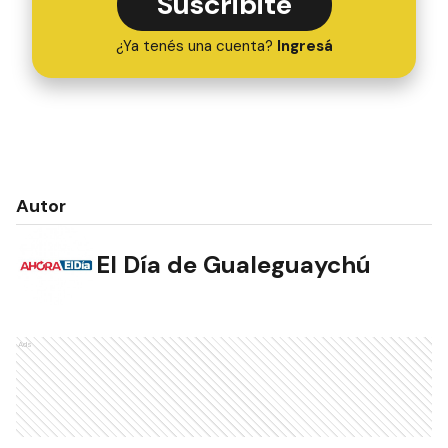
Suscribite
¿Ya tenés una cuenta?
Ingresá
Autor
El Día de Gualeguaychú
Ads