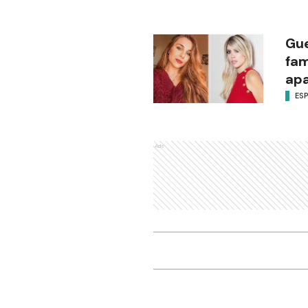
Gue
fam
apa
ES
Ads