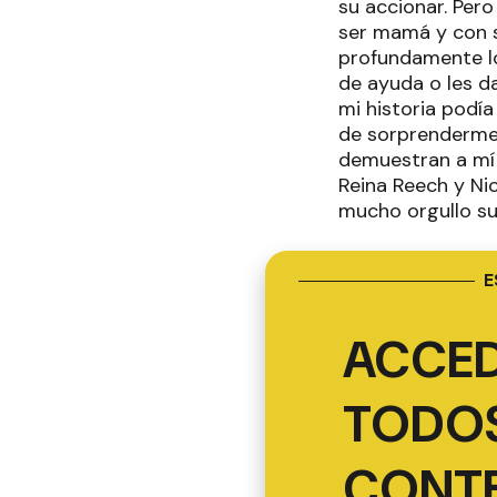
su accionar. Pero
ser mamá y con s
profundamente los
de ayuda o les d
mi historia podí
de sorprenderme.
demuestran a mí 
Reina Reech y Nic
mucho orgullo su
E
ACCED
TODOS
CONT