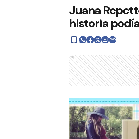
Juana Repett
historia podí
Ads