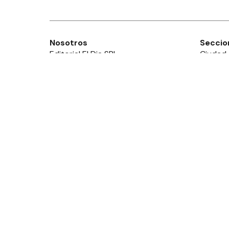
Nosotros
Seccio
Editorial El Dia SRL
Ciudad
Edición Impresa
Provinc
Ahora Cero Radio
País
Club El Día
Mundo
Deport
Policial
Política
Espect
Edictos
Diario El Día de Gualeguaychú
© Todos lo