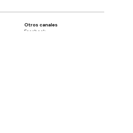
Otros canales
Facebook
X
Instagram
Contacto
Añadir como fuente en
Suscribite
leguaychú
, Pcia. de
Entre Ríos
- Argentina