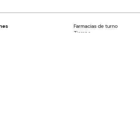
nes
Farmacias de turno
Tiempo
ia
es
es
áculos
s derechos reservados.· www.
eldiaonline.com
Concordia 1993
· C.P.
2820
Gua
Términos y condiciones
y
privacidad
·
Ayuda
Powered by