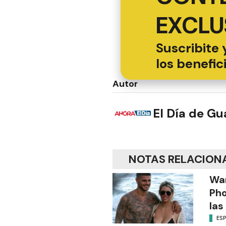
EXCLU
Suscribite 
los benefic
Autor
El Día de G
NOTAS RELACION
Wa
Pho
las
ES