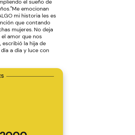
umpliendo el sueño de
ueños."Me emocionan
ALGO mi historia les es
tención que contando
chas mujeres. No deja
 el amor que nos
scribió la hija de
 día a día y luce con
ES