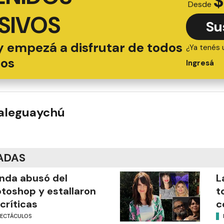
$
Desde
SIVOS
Su
y empezá a disfrutar de todos
¿Ya tenés 
ios
Ingresá
ualeguaychú
ADAS
nda abusó del
L
toshop y estallaron
t
 críticas
c
PECTÁCULOS