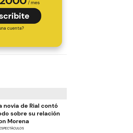
2000
/ mes
scribite
una cuenta?
a novia de Rial contó
odo sobre su relación
on Morena
ESPECTÁCULOS