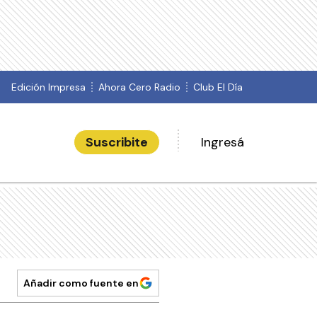
Edición Impresa
Ahora Cero Radio
Club El Día
Suscribite
Ingresá
Añadir como fuente en