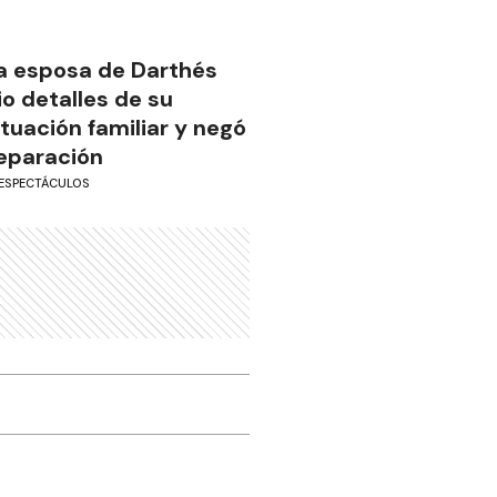
a esposa de Darthés
io detalles de su
ituación familiar y negó
eparación
ESPECTÁCULOS