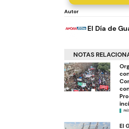
Autor
El Día de G
NOTAS RELACION
Org
con
Con
con
Pro
inc
PAÍ
El 