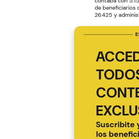
contaba con 5.159
de beneficiarios 
26.425 y adminis
E
ACCED
TODOS
CONT
EXCLU
Suscribite 
los benefic