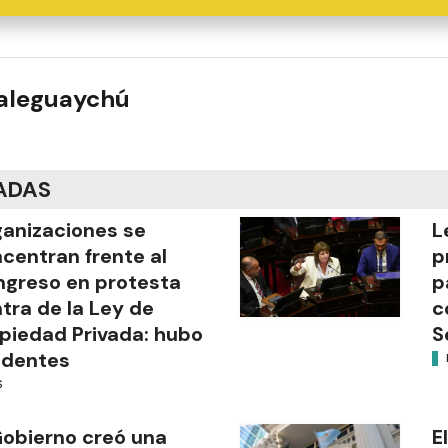
ualeguaychú
ADAS
anizaciones se
L
centran frente al
p
greso en protesta
p
tra de la Ley de
c
piedad Privada: hubo
S
identes
S
Gobierno creó una
E