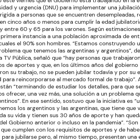
ó este viernes que el Gobierno está trabajando en la 
idad y urgencia (DNU) para implementar una jubilació
dirigida a personas que se encuentren desempleadas, 
ten cinco años o menos para cumplir la edad jubilator
 y entre 60 y 65 para los varones. Según estimaciones
 primera instancia a una población aproximada de en
 cuales el 90% son hombres. “Estamos construyendo u
roblema que tenemos las argentinas y argentinos”, de
a TV Pública, señaló que “hay personas que trabajaron
s de aportes y que, en los últimos años del gobierno a
ron su trabajo, no se pueden jubilar todavía y por su 
 para reincorporarse al mercado formal de trabajo”. As
stán “terminando de estudiar los detalles, para que s
 ofrecer, una vez más, una solución a un problema q
ntinos”. En ese sentido, sostuvo que la iniciativa es 
emos los argentinos y las argentinas, que tiene que 
da su vida y tienen sus 30 años de aporte y han qu
del Gobierno anterior o incluso en la pandemia”. “Son
 que cumplen con los requisitos de aportes y de habe
d para jubilarse pero, al mismo tiempo, presentan una 