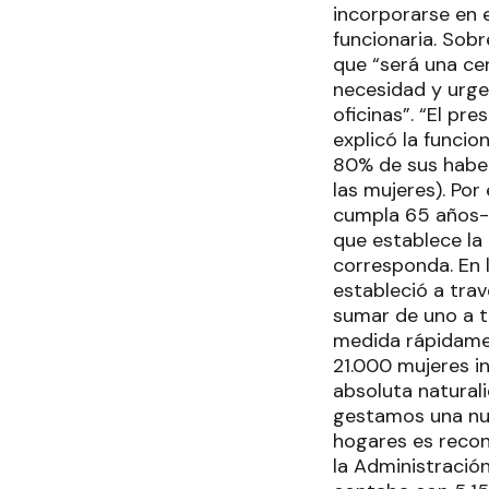
incorporarse en 
funcionaria. Sobr
que “será una ce
necesidad y urge
oficinas”. “El pr
explicó la funcio
80% de sus haber
las mujeres). Po
cumpla 65 años- 
que establece la 
corresponda. En l
estableció a trav
sumar de uno a tr
medida rápidamen
21.000 mujeres in
absoluta natural
gestamos una nue
hogares es recon
la Administració