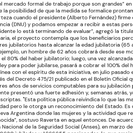
el mercado formal de trabajo porque son grandes” en 
e la posibilidad de que la medida se formalice pronta
rteza cuando el presidente (Alberto Fernández) firme 
ncia (DNU) y podamos empezar a recibir a estas pers
esidente lo está terminando de evaluar”, agregó la titul
naria, el proyecto contempla que los beneficiarios perc
es jubilatorios hasta alcanzar la edad jubilatoria (6
r ejemplo, un hombre de 62 años cobrará desde ese 
el 80% del haber jubilatorio; luego, una vez alcanzad
ley para poder jubilarse, pasará a cobrar el 100% del 
ínea con el espíritu de esta iniciativa, en julio pasado
és del Decreto 475/21 publicado en el Boletín Oficial 
es años de servicios computables para su jubilación p
te presentó una fuerte adhesión y, semanas atrás, 
scriptas. "Esta política pública reivindica lo que las
idad pero le otorga un reconocimiento del Estado. E
va Argentina donde las mujeres y la actividad que r
ocida”, sostuvo Raverta en aquel entonces. De acuer
n Nacional de la Seguridad Social (Anses), en marzo d