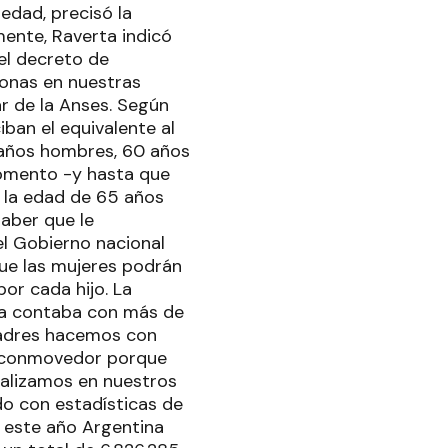
edad, precisó la
mente, Raverta indicó
el decreto de
onas en nuestras
ar de la Anses. Según
iban el equivalente al
5 años hombres, 60 años
momento -y hasta que
a la edad de 65 años
haber que le
 el Gobierno nacional
que las mujeres podrán
or cada hijo. La
ya contaba con más de
 madres hacemos con
s conmovedor porque
ealizamos en nuestros
do con estadísticas de
e este año Argentina