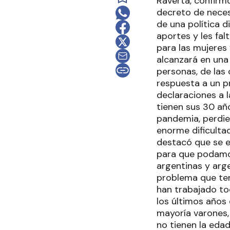
Raverta, confirm
decreto de neces
de una política 
aportes y les fal
para las mujeres
alcanzará en una
personas, de las
respuesta a un p
declaraciones a l
tienen sus 30 año
pandemia, perdie
enorme dificultad
destacó que se e
para que podamos
argentinas y arge
problema que ten
han trabajado to
los últimos años 
mayoría varones,
no tienen la eda