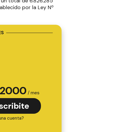
 un total de 6.826.285
tablecido por la Ley Nº
ES
2000
/ mes
scribite
una cuenta?