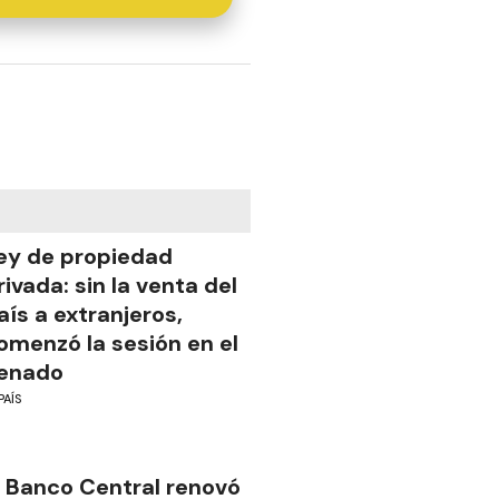
ey de propiedad
rivada: sin la venta del
aís a extranjeros,
omenzó la sesión en el
enado
PAÍS
l Banco Central renovó