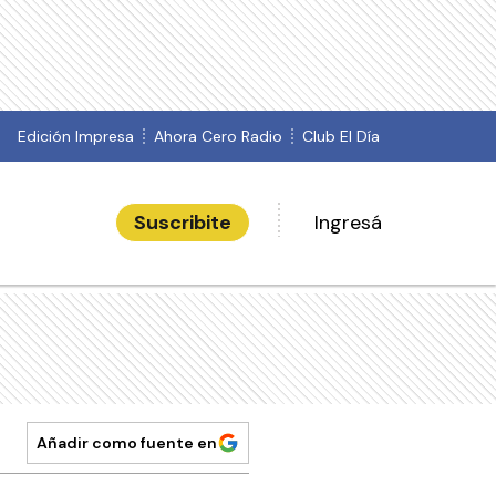
Edición Impresa
Ahora Cero Radio
Club El Día
Suscribite
Ingresá
Añadir como fuente en