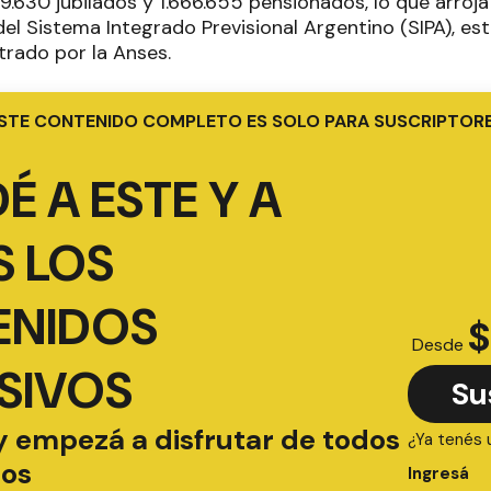
.630 jubilados y 1.666.655 pensionados, lo que arroja
del Sistema Integrado Previsional Argentino (SIPA), es
trado por la Anses.
STE CONTENIDO COMPLETO ES SOLO PARA SUSCRIPTOR
É A ESTE Y A
 LOS
ENIDOS
$
Desde
SIVOS
Su
y empezá a disfrutar de todos
¿Ya tenés 
ios
Ingresá