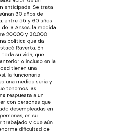
elaboración de un
n anticipada. Se trata
reúnan 30 años de
ia: entre 55 y 60 años
 de la Anses, la medida
tre 20.000 y 30.000
na política que da
stacó Raverta. En
 toda su vida, que
nterior o incluso en la
edad tienen una
í, la funcionaria
ea una medida seria y
ue tenemos las
“una respuesta a un
ver con personas que
edado desempleadas en
 personas, en su
r trabajado y que aún
enorme dificultad de