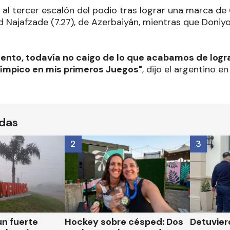
ó al tercer escalón del podio tras lograr una marca de
Najafzade (7.27), de Azerbaiyán, mientras que Doniyor
ento, todavía no caigo de lo que acabamos de logra
límpico en mis primeros Juegos"
, dijo el argentino e
ídas
2
3
un fuerte
Hockey sobre césped: Dos
Detuvier