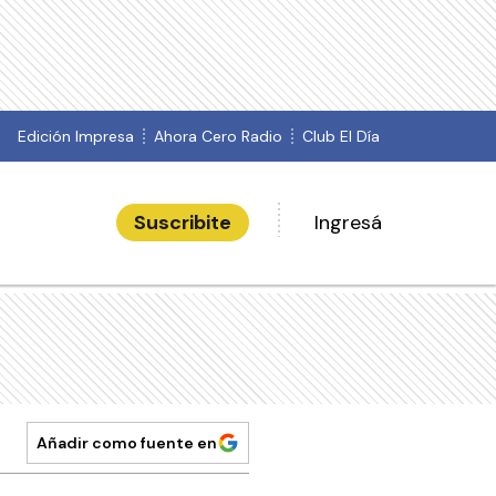
Edición Impresa
Ahora Cero Radio
Club El Día
Suscribite
Ingresá
Añadir como fuente en