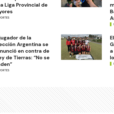
la Liga Provincial de
m
yores
B
A
PORTES
jugador de la
E
ección Argentina se
G
nunció en contra de
a
ley de Tierras: “No se
l
nden”
PORTES