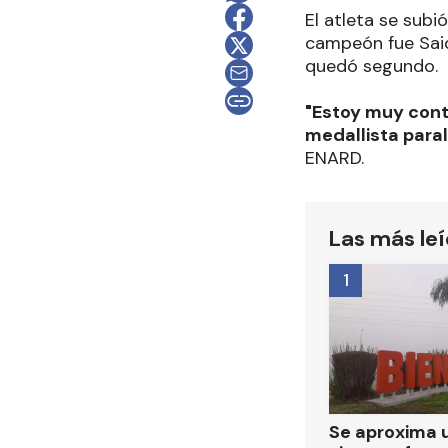
El atleta se subi
campeón fue Said 
quedó segundo.
"Estoy muy cont
medallista para
ENARD.
Las más le
1
Se aproxima 