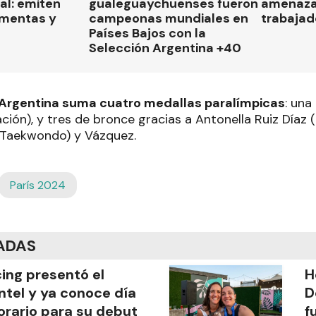
al: emiten
gualeguaychuenses fueron
amenaza
rmentas y
campeonas mundiales en
trabajad
Países Bajos con la
Selección Argentina +40
Argentina suma cuatro medallas paralímpicas
: una
tación), y tres de bronce gracias a Antonella Ruiz Díaz 
Taekwondo) y Vázquez.
París 2024
ADAS
ing presentó el
H
ntel y ya conoce día
D
orario para su debut
f