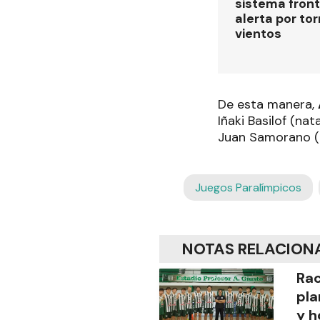
sistema front
alerta por to
vientos
De esta manera,
Iñaki Basilof (na
Juan Samorano (
Juegos Paralímpicos
NOTAS RELACION
Rac
pla
y h