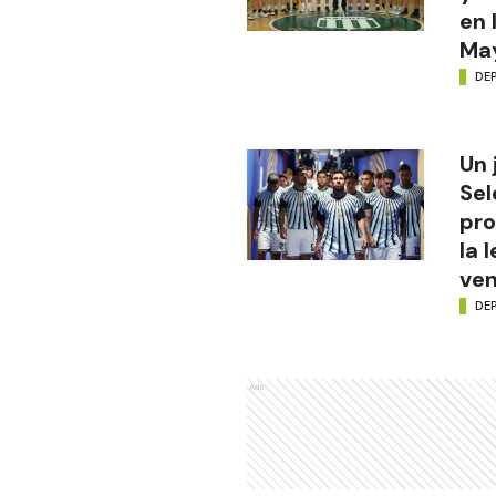
en 
Ma
DE
Un 
Sel
pro
la 
ve
DE
Ads