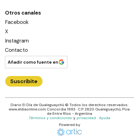
Otros canales
Facebook
X
Instagram
Contacto
Añadir como fuente en
Suscribite
Diario El Día de Gualeguaychú
© Todos los derechos reservados.·
www.
eldiaonline.com
Concordia 1993
· C.P.
2820
Gualeguaychú
, Pcia.
de
Entre Ríos
- Argentina
Términos y condiciones
y
privacidad
·
Ayuda
Powered by