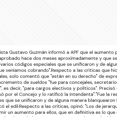
ialista Gustavo Guzmán informó a APF que el aumento 
 aprobado hace dos meses aproximadamente y que se 
varios códigos especiales que se unificaron y de alg
ue veníamos cobrando".Respecto a las críticas que hi
les, solo comentó que "están en su derecho" de expr
ncremento de sueldos "fue para concejales, secretario
", es decir, "para cargos electivos y políticos". Precis
só por el Concejo y lo ratificó la intendenta"."Fue la 
es que se unificaron y de alguna manera blanquearon
icó el edil.Respecto a las críticas, opinó: "Los de jerar
ir un aumento para ellos, que en definitiva es lo que 