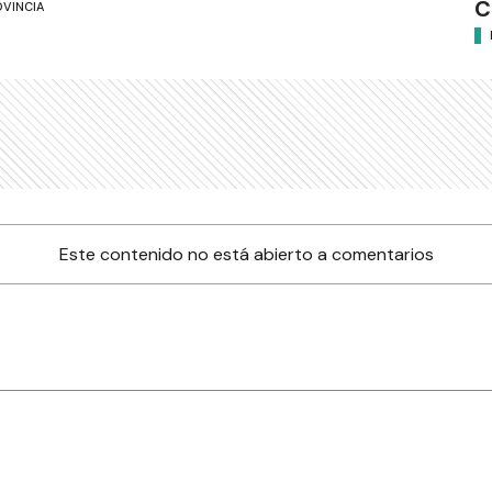
C
OVINCIA
Este contenido no está abierto a comentarios
nes
Farmacias de turno
Tiempo
ia