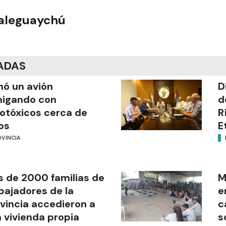
ualeguaychú
ADAS
mó un avión
D
migando con
d
otóxicos cerca de
R
os
E
OVINCIA
 de 2000 familias de
M
bajadores de la
e
vincia accedieron a
c
 vivienda propia
s