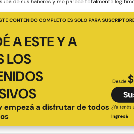
suba de sus haberes y me parece totalmente legítimo
STE CONTENIDO COMPLETO ES SOLO PARA SUSCRIPTOR
É A ESTE Y A
 LOS
ENIDOS
$
Desde
SIVOS
Su
y empezá a disfrutar de todos
¿Ya tenés 
ios
Ingresá