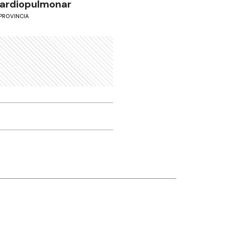
ardiopulmonar
PROVINCIA
Otros canales
Facebook
X