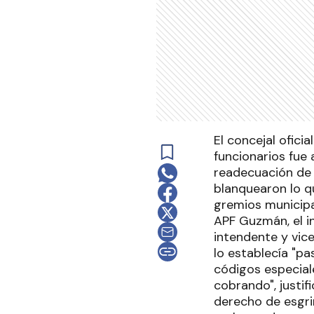
El concejal ofic
funcionarios fue
readecuación de 
blanquearon lo q
gremios municipa
APF Guzmán, el i
intendente y vice
lo establecía "pa
códigos especial
cobrando", justif
derecho de esgrim