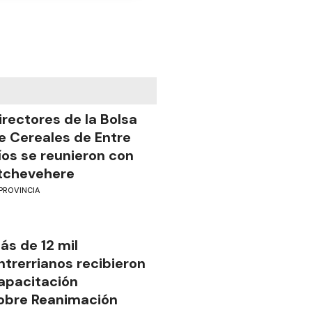
irectores de la Bolsa
e Cereales de Entre
íos se reunieron con
tchevehere
PROVINCIA
ás de 12 mil
ntrerrianos recibieron
apacitación
obre Reanimación