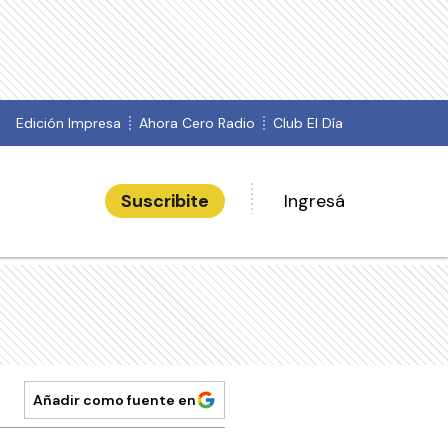
Edición Impresa
Ahora Cero Radio
Club El Día
Suscribite
Ingresá
Añadir como fuente en