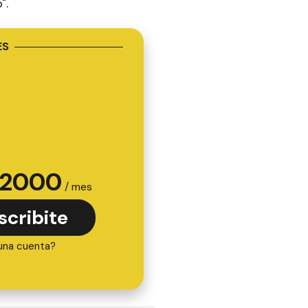
".
ES
2000
/ mes
scribite
una cuenta?