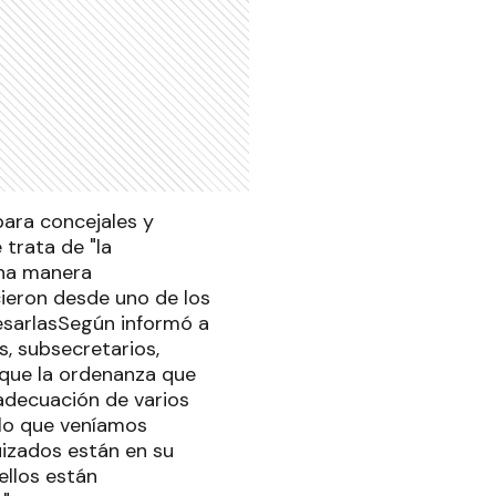
para concejales y
trata de "la
una manera
cieron desde uno de los
esarlasSegún informó a
s, subsecretarios,
ó que la ordenanza que
readecuación de varios
 lo que veníamos
quizados están en su
ellos están