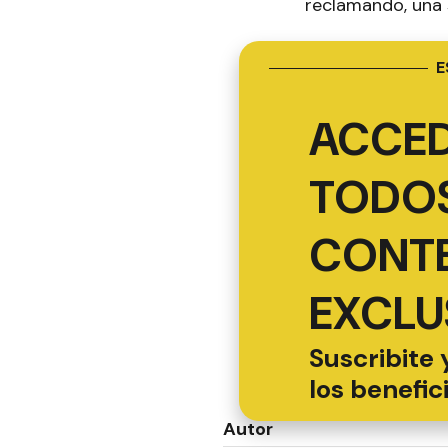
reclamando, una 
E
ACCED
TODOS
CONT
EXCLU
Suscribite 
los benefic
Autor