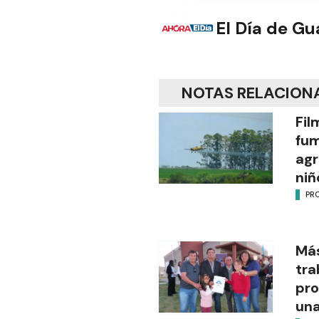
El Día de G
NOTAS RELACION
Fil
fu
agr
niñ
PR
Más
tra
pro
una