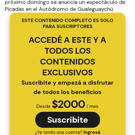
próximo domingo se anuncia un espectáculo de
Picadas en el Autódromo de Gualeguaychú
ESTE CONTENIDO COMPLETO ES SOLO
PARA SUSCRIPTORES
ACCEDÉ A ESTE Y A
TODOS LOS
CONTENIDOS
EXCLUSIVOS
Suscribite y empezá a disfrutar
de todos los beneficios
$
2000
Desde
/ mes
Suscribite
¿Ya tenés una cuenta?
Ingresá