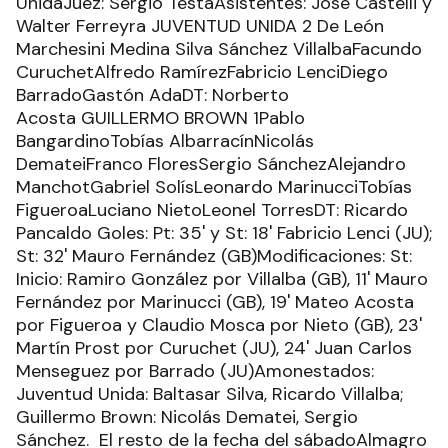
UnidaJuez: Sergio TestaAsistentes: José Castelli y
Walter Ferreyra JUVENTUD UNIDA 2 De León
Marchesini Medina Silva Sánchez VillalbaFacundo
CuruchetAlfredo RamírezFabricio LenciDiego
BarradoGastón AdaDT: Norberto
Acosta GUILLERMO BROWN 1Pablo
BangardinoTobías AlbarracínNicolás
DemateiFranco FloresSergio SánchezAlejandro
ManchotGabriel SolísLeonardo MarinucciTobías
FigueroaLuciano NietoLeonel TorresDT: Ricardo
Pancaldo Goles: Pt: 35' y St: 18' Fabricio Lenci (JU);
St: 32' Mauro Fernández (GB)Modificaciones: St:
Inicio: Ramiro González por Villalba (GB), 11' Mauro
Fernández por Marinucci (GB), 19' Mateo Acosta
por Figueroa y Claudio Mosca por Nieto (GB), 23'
Martín Prost por Curuchet (JU), 24' Juan Carlos
Menseguez por Barrado (JU)Amonestados:
Juventud Unida: Baltasar Silva, Ricardo Villalba;
Guillermo Brown: Nicolás Dematei, Sergio
Sánchez. El resto de la fecha del sábadoAlmagro