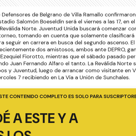
e Defensores de Belgrano de Villa Ramallo confirmaron
stadio Salomón Boeseldín será el viernes a las 17, en e
 Reválida Norte. Juventud Unida buscará comenzar con
torneo, tomando en cuenta que solamente clasificará
ra seguir en carrera en busca del segundo ascenso. E
ecientemente dos amistosos, ambos ante DEPRO, gana
 Ezequiel Fiorotto, mientras que el sábado pasado per
do Juan Fernando Alfaro el tanto. La Reválida Norte s
os y Juventud, luego de arrancar como visitante en Vi
rcoles 7 recibiendo en La Vía a Unión de Sunchales.
STE CONTENIDO COMPLETO ES SOLO PARA SUSCRIPTOR
É A ESTE Y A
 LOS