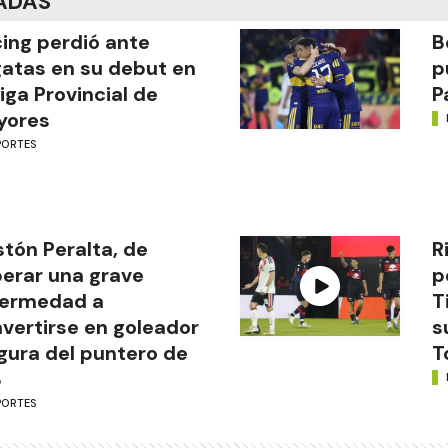
ADAS
ing perdió ante
B
atas en su debut en
p
Liga Provincial de
P
yores
PORTES
tón Peralta, de
R
erar una grave
p
fermedad a
T
vertirse en goleador
s
igura del puntero de
T
B
PORTES