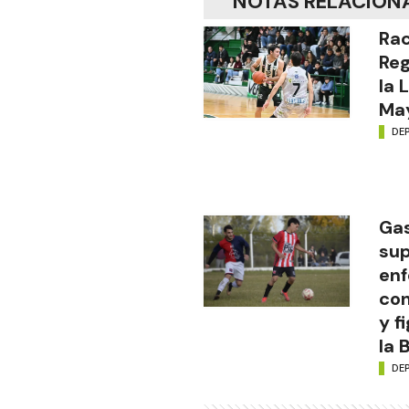
NOTAS RELACION
Rac
Reg
la 
Ma
DE
Gas
sup
en
con
y f
la 
DE