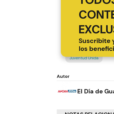
CONT
EXCLU
Suscribite 
los benefic
Juventud Unida
Autor
El Día de G