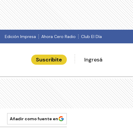
Edición Impresa
Ahora Cero Radio
Club El Día
Suscribite
Ingresá
Añadir como fuente en