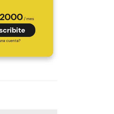
2000
/ mes
scribite
una cuenta?