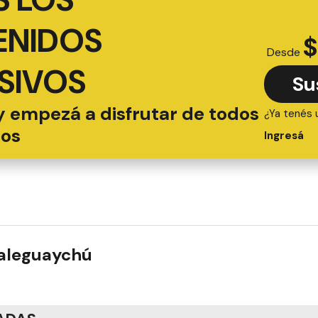
ENIDOS
$
Desde
SIVOS
Su
y empezá a disfrutar de todos
¿Ya tenés 
ios
Ingresá
ualeguaychú