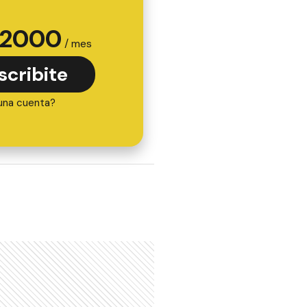
2000
/ mes
scribite
una cuenta?