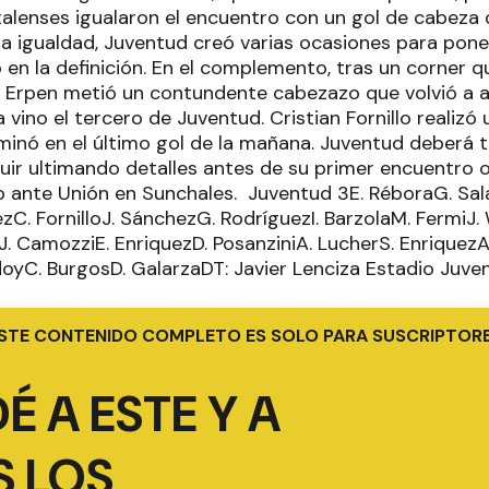
talenses igualaron el encuentro con un gol de cabeza 
la igualdad, Juventud creó varias ocasiones para po
ó en la definición. En el complemento, tras un corner q
 Erpen metió un contundente cabezazo que volvió a ale
vino el tercero de Juventud. Cristian Fornillo realiz
minó en el último gol de la mañana. Juventud deberá t
r ultimando detalles antes de su primer encuentro ofi
ante Unión en Sunchales. Juventud 3E. RéboraG. Sal
zC. FornilloJ. SánchezG. RodríguezI. BarzolaM. FermiJ
1J. CamozziE. EnriquezD. PosanziniA. LucherS. EnriquezA.
oyC. BurgosD. GalarzaDT: Javier Lenciza Estadio Juv
STE CONTENIDO COMPLETO ES SOLO PARA SUSCRIPTOR
É A ESTE Y A
 LOS