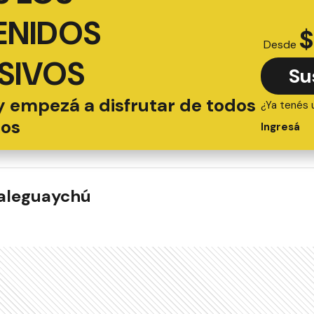
ENIDOS
$
Desde
SIVOS
Su
y empezá a disfrutar de todos
¿Ya tenés 
ios
Ingresá
ualeguaychú