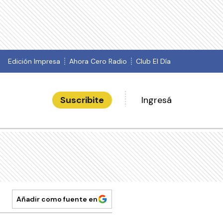
Edición Impresa
Ahora Cero Radio
Club El Día
Suscribite
Ingresá
Añadir como fuente en