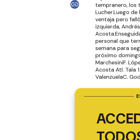
tempranero, los 
Lucher.Luego de 
ventaja pero fall
izquierda, Andrés
Acosta.Enseguida 
personal que ter
semana para segui
próximo domingo 
MarchesiniF. Lópe
Acosta Atl. Tala 
ValenzuelaC. God
E
ACCED
TODOS