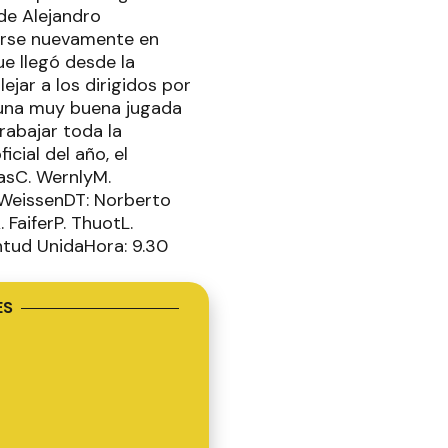
de Alejandro
nerse nuevamente en
ue llegó desde la
jar a los dirigidos por
ó una muy buena jugada
rabajar toda la
cial del año, el
asC. WernlyM.
. WeissenDT: Norberto
 FaiferP. ThuotL.
entud UnidaHora: 9.30
ES