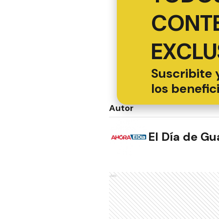
CONT
EXCLU
Suscribite 
los benefic
Autor
El Día de G
Ads