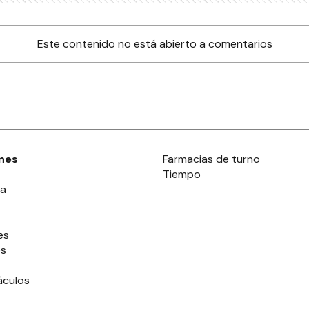
Este contenido no está abierto a comentarios
nes
Farmacias de turno
Tiempo
ia
es
es
áculos