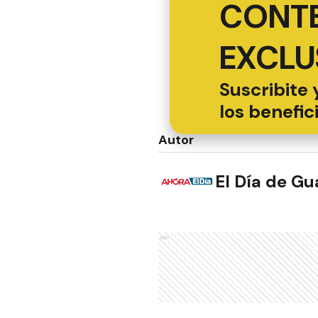
CONT
EXCLU
Suscribite 
los benefic
Autor
El Día de G
Ads