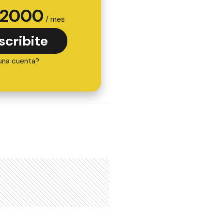
2000
/ mes
scribite
una cuenta?