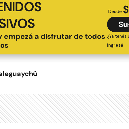
ENIDOS
$
Desde
SIVOS
Su
y empezá a disfrutar de todos
¿Ya tenés 
ios
Ingresá
ualeguaychú