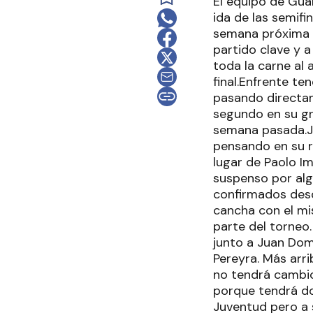
El equipo de Gua
ida de las semifi
semana próxima a 
partido clave y 
toda la carne al 
final.Enfrente te
pasando directame
segundo en su gr
semana pasada.Ju
pensando en su ri
lugar de Paolo I
suspenso por alg
confirmados desde
cancha con el m
parte del torneo
junto a Juan Dom
Pereyra. Más arri
no tendrá cambio
porque tendrá do
Juventud pero a 