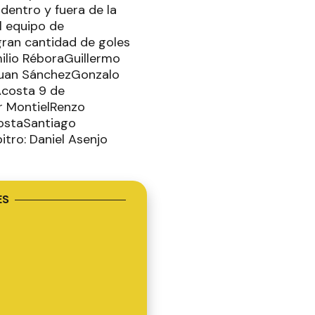
dentro y fuera de la
l equipo de
gran cantidad de goles
ilio RéboraGuillermo
oJuan SánchezGonzalo
Acosta 9 de
r MontielRenzo
ostaSantiago
tro: Daniel Asenjo
ES