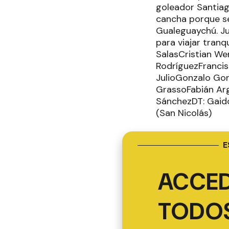
goleador Santiag
cancha porque s
Gualeguaychú. Ju
para viajar tran
SalasCristian We
RodríguezFrancis
JulioGonzalo Gon
GrassoFabián Ar
SánchezDT: Gaido
(San Nicolás)
E
ACCED
TODOS