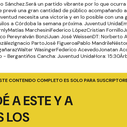
o Sánchez.Será un partido vibrante por lo que ocurra 
e prevé una gran cantidad de público acompañando a
ventud necesita una victoria y en lo posible con una 
quilos a Córdoba la semana próxima. Juventud UnidaEm
rnlyMatías MarchesiniFederico LópezCristian Fornill
co PereyraIván BonziJuan José WeissenDT: Norberto 
zálezIgnacio PartoJosé FigueroaPablo MandrileNésto
gañarazWalter WasingerFederico AcevedoJonatan Ac
 - Bergantiños Cancha: Juventud UnidaHora: 15:30Árbi
STE CONTENIDO COMPLETO ES SOLO PARA SUSCRIPTOR
É A ESTE Y A
 LOS