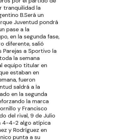
eros por el partido de
r tranquilidad la
gentino B.Será un
porque Juventud pondrá
un pase a la
po, en la segunda fase,
 diferente, salió
 Parejas a Sportivo la
 toda la semana
l equipo titular en
 que estaban en
semana, fueron
ntud saldrá a la
ado en la segunda
reforzando la marca
rnillo y Francisco
o del rival, 9 de Julio
 4-4-2 algo atípica
hez y Rodríguez en
nico punta a su