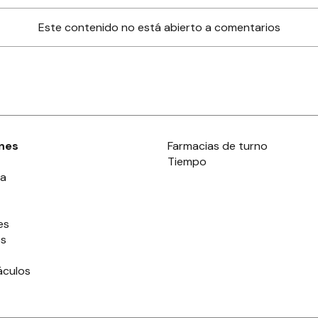
Este contenido no está abierto a comentarios
nes
Farmacias de turno
Tiempo
ia
es
es
áculos