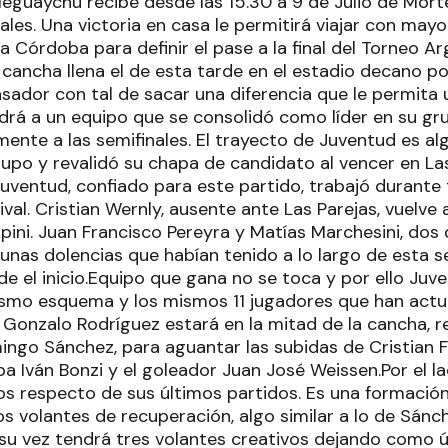
leguaychú recibe desde las 15.30 a 9 de Julio de Mort
nales. Una victoria en casa le permitirá viajar con mayo
Córdoba para definir el pase a la final del Torneo Ar
a cancha llena el de esta tarde en el estadio decano 
asador con tal de sacar una diferencia que le permita 
ndrá a un equipo que se consolidó como líder en su gru
nte a las semifinales. El trayecto de Juventud es algo
upo y revalidó su chapa de candidato al vencer en Las
ventud, confiado para este partido, trabajó durante
val. Cristian Wernly, ausente ante Las Parejas, vuelve a
mpini. Juan Francisco Pereyra y Matías Marchesini, dos
unas dolencias que habían tenido a lo largo de esta 
 el inicio.Equipo que gana no se toca y por ello Juve
ismo esquema y los mismos 11 jugadores que han actu
. Gonzalo Rodríguez estará en la mitad de la cancha, 
ingo Sánchez, para aguantar las subidas de Cristian Fo
ba Iván Bonzi y el goleador Juan José Weissen.Por el lad
s respecto de sus últimos partidos. Es una formación
s volantes de recuperación, algo similar a lo de Sánc
su vez tendrá tres volantes creativos dejando como ú