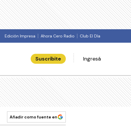
Edición Impresa
Ahora Cero Radio
Club El Día
Suscribite
Ingresá
Añadir como fuente en