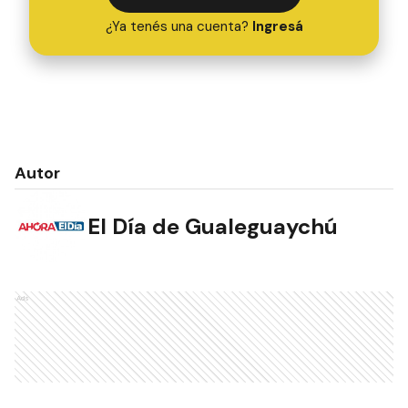
¿Ya tenés una cuenta?
Ingresá
Autor
El Día de Gualeguaychú
Ads