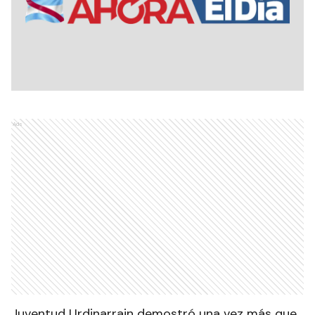
Ads
Juventud Urdinarrain demostró una vez más que