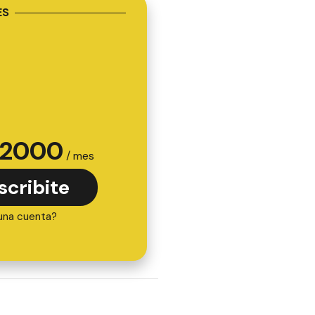
ES
2000
/ mes
scribite
una cuenta?