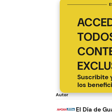
E
ACCED
TODOS
CONT
EXCLU
Suscribite 
los benefic
Autor
El Día de G