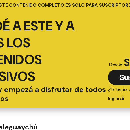
STE CONTENIDO COMPLETO ES SOLO PARA SUSCRIPTOR
É A ESTE Y A
 LOS
ENIDOS
$
Desde
SIVOS
Su
y empezá a disfrutar de todos
¿Ya tenés 
ios
Ingresá
ualeguaychú