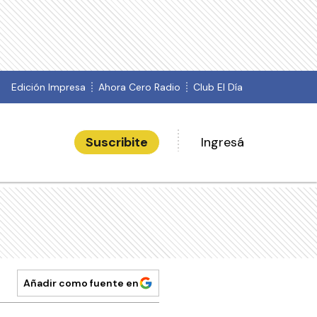
Edición Impresa
Ahora Cero Radio
Club El Día
Suscribite
Ingresá
Añadir como fuente en