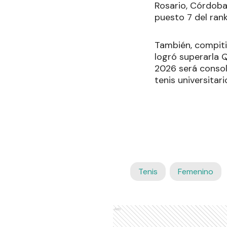
Rosario, Córdoba
puesto 7 del ran
También, compiti
logró superarla Q
2026 será consoli
tenis universitar
Tenis
Femenino
Ads