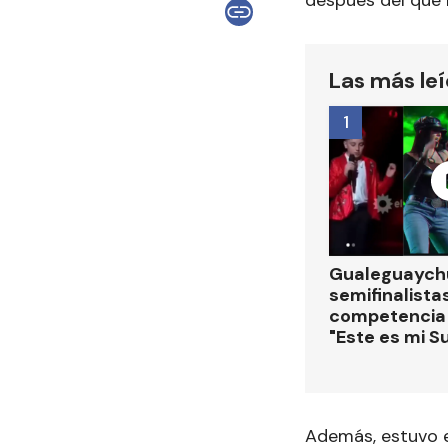
Las más le
1
Gualeguaychú
semifinalistas
competencia
"Este es mi S
Además, estuvo e