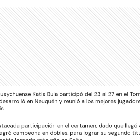
uaychuense Katia Bula participó del 23 al 27 en el To
desarrolló en Neuquén y reunió a los mejores jugador
s.
stacada participación en el certamen, dado que llegó a
sagró campeona en dobles, para lograr su segundo títu
había logrado este año en Salta.