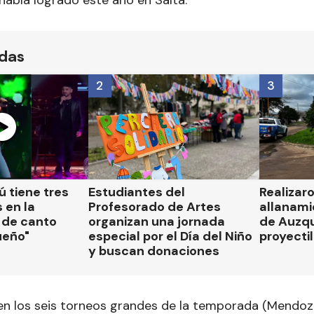
ídas
2
3
 tiene tres
Estudiantes del
Realizar
 en la
Profesorado de Artes
allanami
 de canto
organizan una jornada
de Auzqu
ueño"
especial por el Día del Niño
proyectil
y buscan donaciones
n los seis torneos grandes de la temporada (Mendoza