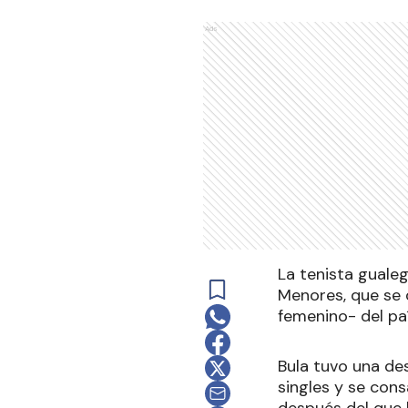
Ads
La tenista gualeg
Menores, que se 
femenino- del paí
Bula tuvo una de
singles y se con
después del que 