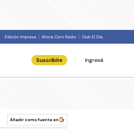
Edición Impresa
Ahora Cero Radio
Club El Día
Suscribite
Ingresá
Añadir como fuente en