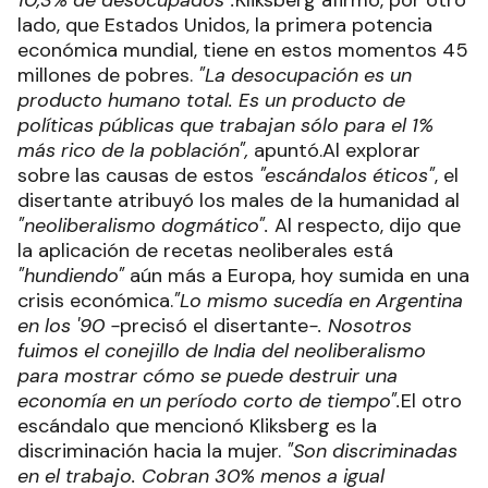
10,3% de desocupados".
Kliksberg afirmó, por otro
lado, que Estados Unidos, la primera potencia
económica mundial, tiene en estos momentos 45
millones de pobres.
"La desocupación es un
producto humano total. Es un producto de
políticas públicas que trabajan sólo para el 1%
más rico de la población",
apuntó.Al explorar
sobre las causas de estos
"escándalos éticos"
, el
disertante atribuyó los males de la humanidad al
"neoliberalismo dogmático".
Al respecto, dijo que
la aplicación de recetas neoliberales está
"hundiendo"
aún más a Europa, hoy sumida en una
crisis económica.
"Lo mismo sucedía en Argentina
en los '90 -
precisó el disertante
-. Nosotros
fuimos el conejillo de India del neoliberalismo
para mostrar cómo se puede destruir una
economía en un período corto de tiempo".
El otro
escándalo que mencionó Kliksberg es la
discriminación hacia la mujer.
"Son discriminadas
en el trabajo. Cobran 30% menos a igual