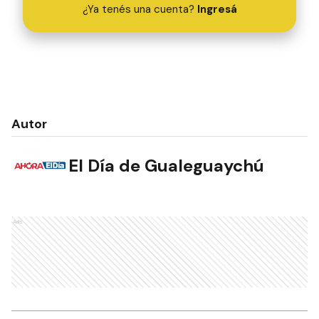
¿Ya tenés una cuenta?
Ingresá
Autor
El Día de Gualeguaychú
Ads