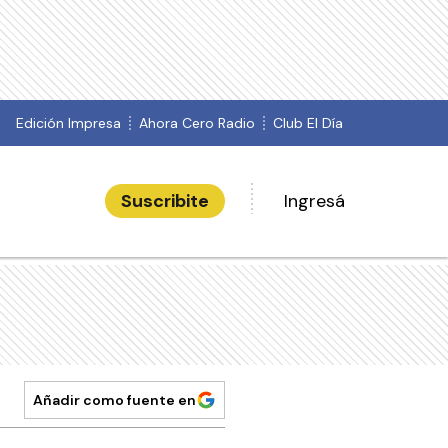
Edición Impresa
Ahora Cero Radio
Club El Día
Suscribite
Ingresá
Añadir como fuente en