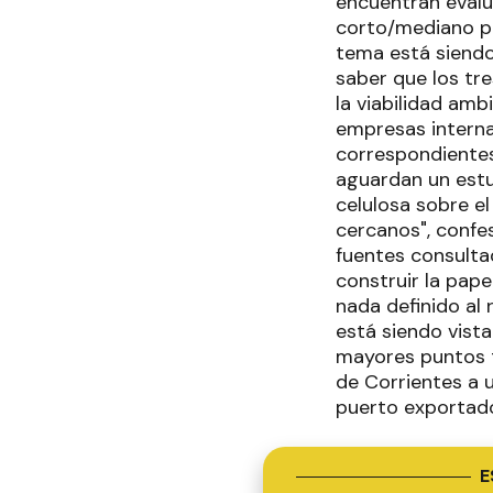
encuentran evalu
corto/mediano pla
tema está siendo
saber que los tr
la viabilidad ambi
empresas interna
correspondientes
aguardan un estud
celulosa sobre el
cercanos", confe
fuentes consultad
construir la pap
nada definido al
está siendo vist
mayores puntos tu
de Corrientes a 
puerto exportado
E