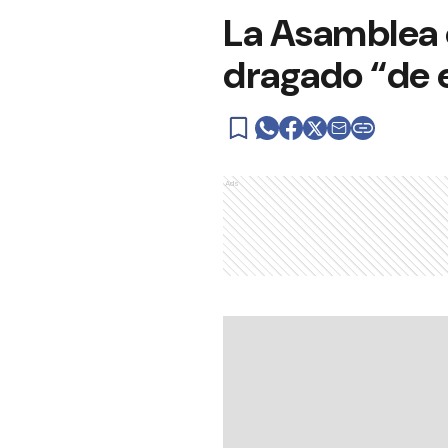
La Asamblea c
dragado “de 
Ads