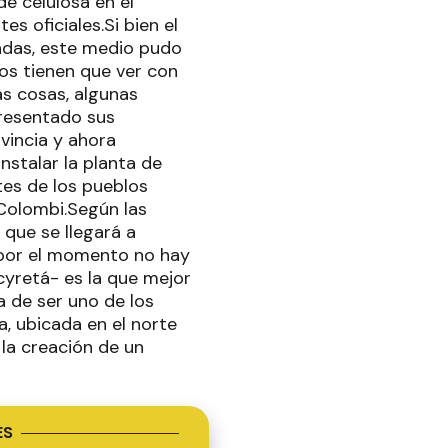
e celulosa en el
s oficiales.Si bien el
adas, este medio pudo
os tienen que ver con
las cosas, algunas
presentado sus
vincia y ahora
nstalar la planta de
tes de los pueblos
 Colombi.Según las
 que se llegará a
e por el momento no hay
cyretá- es la que mejor
a de ser uno de los
a, ubicada en el norte
la creación de un
ES