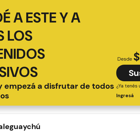
É A ESTE Y A
 LOS
ENIDOS
$
Desde
SIVOS
Su
y empezá a disfrutar de todos
¿Ya tenés 
ios
Ingresá
ualeguaychú