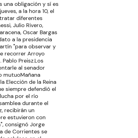
s una obligación y sí es
ueves, a la hora 10, el
tratar diferentes
ssi, Julio Rivero,
daracena, Oscar Bargas
dato a la presidencia
artín "para observar y
re recorrer Arroyo
. Pablo Preisz.Los
ontarle al senador
nto mutuoMañana
la Elección de la Reina
ue siempre defendió el
ucha por el río
Asamblea durante el
, recibirán un
re estuvieron con
a", consignó Jorge
ia de Corrientes se