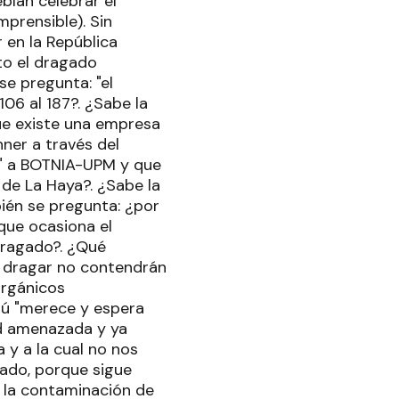
bían celebrar el
prensible). Sin
en la República
lto el dragado
se pregunta: "el
06 al 187?. ¿Sabe la
ue existe una empresa
ner a través del
e" a BOTNIA-UPM y que
 de La Haya?. ¿Sabe la
ién se pregunta: ¿por
que ocasiona el
dragado?. ¿Qué
a dragar no contendrán
rgánicos
hú "merece y espera
d amenazada y ya
 y a la cual no nos
nado, porque sigue
 la contaminación de