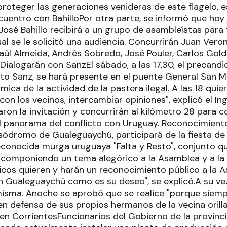
proteger las generaciones venideras de este flagelo, e
ncuentro con BahilloPor otra parte, se informó que hoy j
osé Bahillo recibirá a un grupo de asambleístas para 
al se le solicitó una audiencia. Concurrirán Juan Verone
Raúl Almeida, Andrés Sobredo, José Pouler, Carlos Gol
 Dialogarán con SanzEl sábado, a las 17,30, el precandi
sto Sanz, se hará presente en el puente General San M
ica de la actividad de la pastera ilegal. A las 18 quie
con los vecinos, intercambiar opiniones", explicó el Ing
on la invitación y concurrirán al kilómetro 28 para c
al panorama del conflicto con Uruguay. Reconocimie
rsódromo de Gualeguaychú, participará de la fiesta de 
reconocida murga uruguaya "Falta y Resto", conjunto q
componiendo un tema alegórico a la Asamblea y a la l
cos quieren y harán un reconocimiento público a la 
n Gualeguaychú como es su deseo", se explicó.A su vez
isma. Anoche se aprobó que se realice "porque siemp
en defensa de sus propios hermanos de la vecina orill
a en CorrientesFuncionarios del Gobierno de la provinc