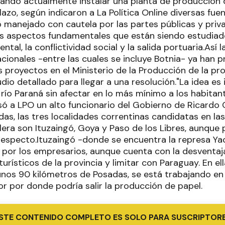
ando actualmente instalar una planta de producción d
zo, según indicaron a La Política Online diversas fuente
 manejado con cautela por las partes públicas y priv
es aspectos fundamentales que están siendo estudiad
ental, la conflictividad social y la salida portuaria.Así 
cionales -entre las cuales se incluye Botnia- ya han 
 proyectos en el Ministerio de la Producción de la pro
io detallado para llegar a una resolución."La idea es i
 río Paraná sin afectar en lo más mínimo a los habitan
só a LPO un alto funcionario del Gobierno de Ricardo
as, las tres localidades correntinas candidatas en las
elera son Ituzaingó, Goya y Paso de los Libres, aunqu
 respecto.Ituzaingó -donde se encuentra la represa Ya
a por los empresarios, aunque cuenta con la desventaj
rísticos de la provincia y limitar con Paraguay. En ell
unos 90 kilómetros de Posadas, se está trabajando en 
r por donde podría salir la producción de papel.
STE CONTENIDO COMPLETO ES SOLO PARA SUSCRIPTOR