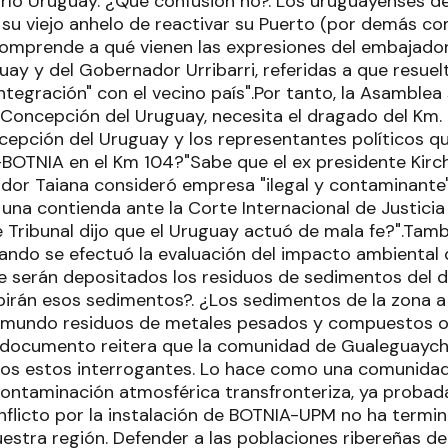
 río Uruguay. ¿Que confusión no?. Los uruguayenses de
su viejo anhelo de reactivar su Puerto (por demás com
mprende a qué vienen las expresiones del embajador 
uay y del Gobernador Urribarri, referidas a que resue
integración" con el vecino país".Por tanto, la Asamblea 
Concepción del Uruguay, necesita el dragado del Km. 1
epción del Uruguay y los representantes políticos q
BOTNIA en el Km 104?"Sabe que el ex presidente Kirch
dor Taiana consideró empresa "ilegal y contaminant
una contienda ante la Corte Internacional de Justicia
 Tribunal dijo que el Uruguay actuó de mala fe?".Tamb
ando se efectuó la evaluación del impacto ambiental 
 serán depositados los residuos de sedimentos del 
birán esos sedimentos?. ¿Los sedimentos de la zona 
 mundo residuos de metales pesados y compuestos o
l documento reitera que la comunidad de Gualeguayc
dos estos interrogantes. Lo hace como una comunida
contaminación atmosférica transfronteriza, ya probada
nflicto por la instalación de BOTNIA-UPM no ha termi
stra región. Defender a las poblaciones ribereñas de