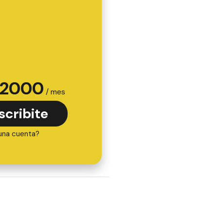
2000
/ mes
scribite
una cuenta?