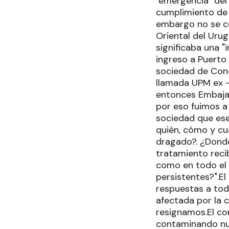
"emergencia" del
cumplimiento de 
embargo no se co
Oriental del Urug
significaba una "
ingreso a Puerto 
sociedad de Conc
llamada UPM ex -
entonces Embaja
por eso fuimos a 
sociedad que ese
quién, cómo y cu
dragado?. ¿Donde
tratamiento reci
como en todo el
persistentes?".E
respuestas a to
afectada por la 
resignamos.El co
contaminando nue