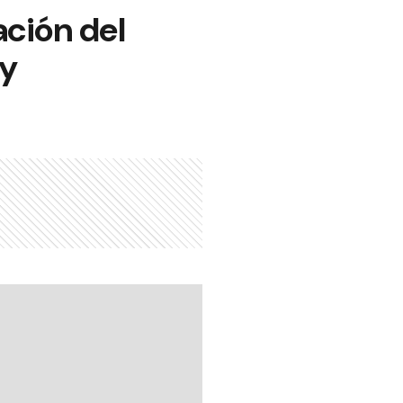
ación del
ay