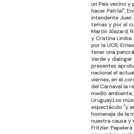
un País vecino y 
hacer Patria!". E
intendente Juan J
temas y por el cu
Martín Alazard, 
y Cristina Limba.
por la UCR, Erne
tener una panorám
Verde y dialogar 
presentes aprobar
nacional el actu
viernes, en el co
del Carnaval la 
medio ambiente, 
Uruguay.Los músi
espectáculo "y e
homenaje de la m
nuestra causa y 
Fritzler. Papeler