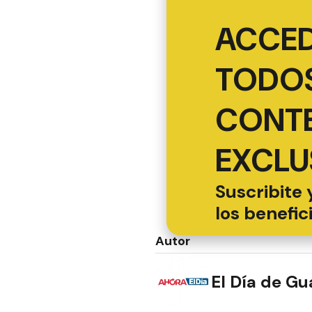
ACCED
TODOS
CONT
EXCLU
Suscribite 
los benefic
Autor
El Día de G