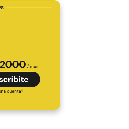
ES
2000
/ mes
scribite
una cuenta?