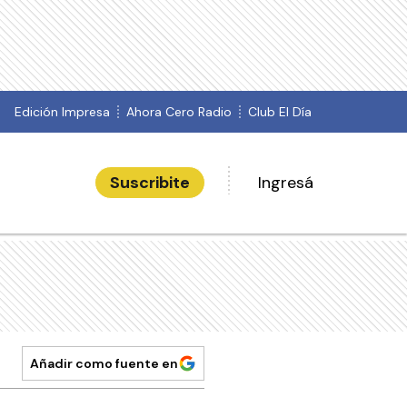
Edición Impresa
Ahora Cero Radio
Club El Día
Suscribite
Ingresá
Añadir como fuente en