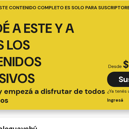
STE CONTENIDO COMPLETO ES SOLO PARA SUSCRIPTOR
É A ESTE Y A
 LOS
ENIDOS
$
Desde
SIVOS
Su
y empezá a disfrutar de todos
¿Ya tenés 
ios
Ingresá
ualeguaychú