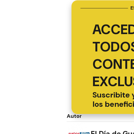
E
ACCED
TODOS
CONT
EXCLU
Suscribite 
los benefic
Autor
El Día de G