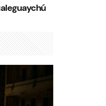
Gualeguaychú