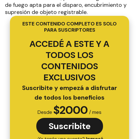
de fuego apta para el disparo, encubrimiento y
supresión de objeto registrable.
ESTE CONTENIDO COMPLETO ES SOLO
PARA SUSCRIPTORES
ACCEDÉ A ESTE Y A
TODOS LOS
CONTENIDOS
EXCLUSIVOS
Suscribite y empezá a disfrutar
de todos los beneficios
$
2000
Desde
/ mes
Suscribite
¿Ya tenés una cuenta?
Ingresá