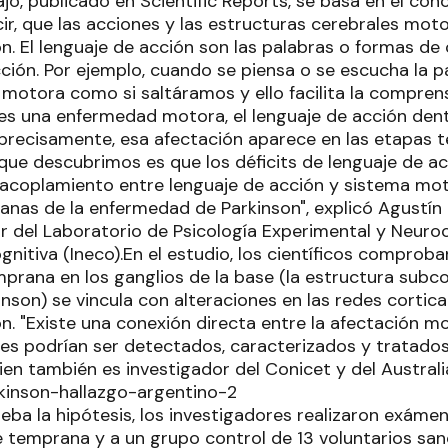
ajo, publicado en Scientific Reports, se basa en el c
cir, que las acciones y las estructuras cerebrales mot
ón. El lenguaje de acción son las palabras o formas d
ción. Por ejemplo, cuando se piensa o se escucha la pa
 motora como si saltáramos y ello facilita la comprens
 es una enfermedad motora, el lenguaje de acción den
 precisamente, esa afectación aparece en las etapas 
que descubrimos es que los déficits de lenguaje de ac
acoplamiento entre lenguaje de acción y sistema mot
nas de la enfermedad de Parkinson", explicó Agustín I
r del Laboratorio de Psicología Experimental y Neuroc
nitiva (Ineco).En el estudio, los científicos comproba
mprana en los ganglios de la base (la estructura subc
inson) se vincula con alteraciones en las redes cortica
n. "Existe una conexión directa entre la afectación mo
les podrían ser detectados, caracterizados y tratad
ien también es investigador del Conicet y del Austral
eba la hipótesis, los investigadores realizaron exáme
e temprana y a un grupo control de 13 voluntarios sa