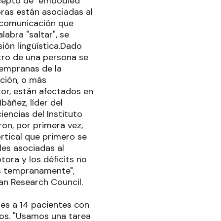
oncepto de "embodied
oras están asociadas al
e comunicación que
labra "saltar", se
ión lingüística.Dado
tro de una persona se
tempranas de la
ción, o más
or, están afectados en
báñez, líder del
iencias del Instituto
ron, por primera vez,
ortical que primero se
les asociadas al
tora y los déficits no
os tempranamente",
ian Research Council.
nes a 14 pacientes con
nos. "Usamos una tarea