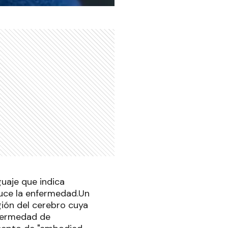
guaje que indica
duce la enfermedad.Un
gión del cerebro cuya
nfermedad de