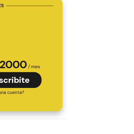
ES
2000
/ mes
scribite
una cuenta?