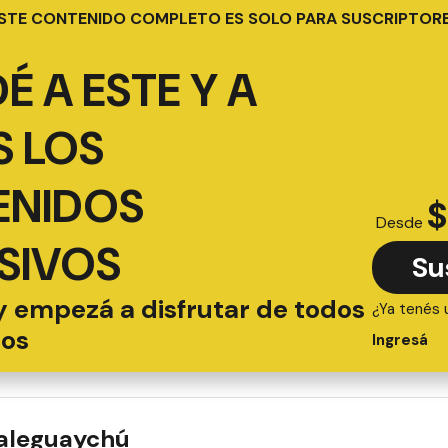
STE CONTENIDO COMPLETO ES SOLO PARA SUSCRIPTOR
É A ESTE Y A
 LOS
ENIDOS
$
Desde
SIVOS
Su
y empezá a disfrutar de todos
¿Ya tenés 
ios
Ingresá
ualeguaychú