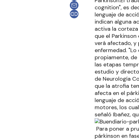
Parkinson.El trab
cognition", es de
lenguaje de acci
indican alguna ac
activa la corteza
que el Parkinson
verá afectado, y
enfermedad. "Lo 
propiamente, de 
las etapas tempra
estudio y directo
de Neurología Cog
que la atrofia te
afecta en el párk
lenguaje de acció
motores, los cua
señaló Ibañez, qu
Para poner a pru
párkinson en fas