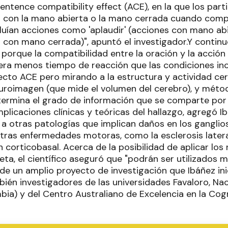
ntence compatibility effect (ACE), en la que los part
 con la mano abierta o la mano cerrada cuando compr
luían acciones como 'aplaudir' (acciones con mano abie
 con mano cerrada)", apuntó el investigador.Y continu
 porque la compatibilidad entre la oración y la acció
era menos tiempo de reacción que las condiciones in
ecto ACE pero mirando a la estructura y actividad ce
uroimagen (que mide el volumen del cerebro), y méto
termina el grado de información que se comparte por 
mplicaciones clínicas y teóricas del hallazgo, agregó 
 a otras patologías que implican daños en los ganglio
tras enfermedades motoras, como la esclerosis lateral
 corticobasal. Acerca de la posibilidad de aplicar los
eta, el científico aseguró que "podrán ser utilizados m
de un amplio proyecto de investigación que Ibáñez ini
ién investigadores de las universidades Favaloro, Naci
bia) y del Centro Australiano de Excelencia en la Cog