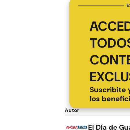
E
ACCED
TODOS
CONT
EXCLU
Suscribite 
los benefic
Autor
El Día de G