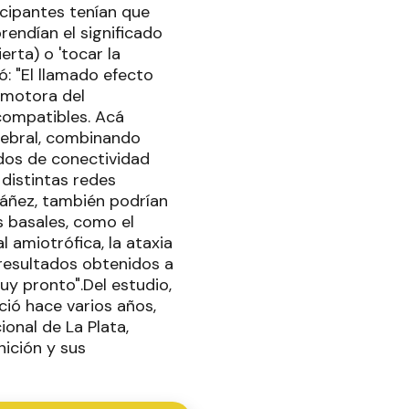
icipantes tenían que
endían el significado
rta) o 'tocar la
ó: "El llamado efecto
n motora del
compatibles. Acá
rebral, combinando
dos de conectividad
distintas redes
Ibáñez, también podrían
s basales, como el
 amiotrófica, la ataxia
 resultados obtenidos a
uy pronto".Del estudio,
ció hace varios años,
onal de La Plata,
nición y sus