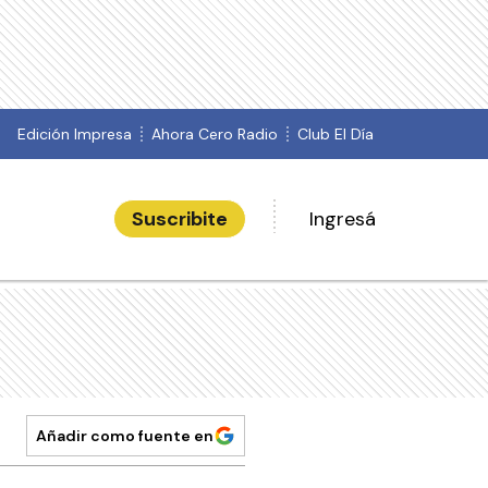
Edición Impresa
Ahora Cero Radio
Club El Día
Suscribite
Ingresá
Añadir como fuente en