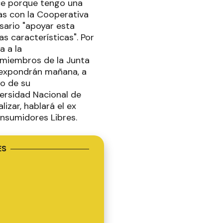
hice porque tengo una
sas con la Cooperativa
sario "apoyar esta
s características". Por
a a la
 miembros de la Junta
 expondrán mañana, a
to de su
versidad Nacional de
izar, hablará el ex
onsumidores Libres.
ES