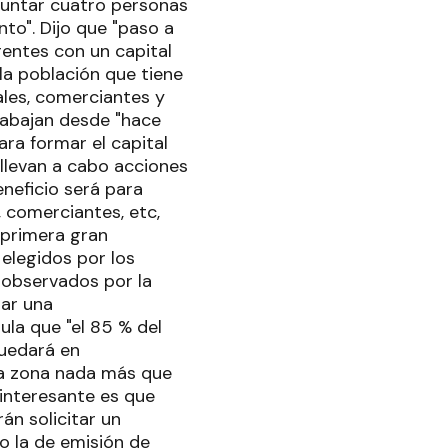
juntar cuatro personas
to". Dijo que "paso a
entes con un capital
la población que tiene
ales, comerciantes y
rabajan desde "hace
ra formar el capital
 llevan a cabo acciones
eneficio será para
 comerciantes, etc,
a primera gran
elegidos por los
r observados por la
dar una
ula que "el 85 % del
quedará en
la zona nada más que
 interesante es que
án solicitar un
o la de emisión de