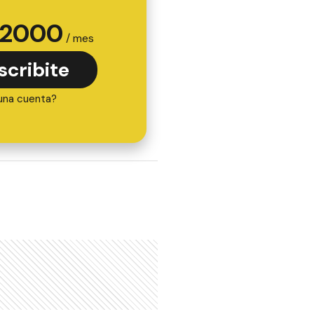
2000
/ mes
scribite
una cuenta?