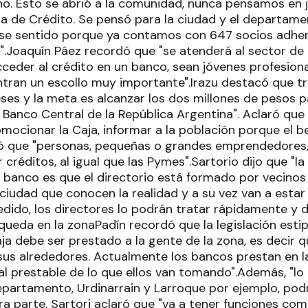
. Esto se abrió a la comunidad, nunca pensamos en 
a de Crédito. Se pensó para la ciudad y el departamen
se sentido porque ya contamos con 647 socios adher
".Joaquín Páez recordó que "se atenderá al sector de 
cceder al crédito en un banco, sean jóvenes profesion
tran un escollo muy importante".Irazu destacó que t
es y la meta es alcanzar los dos millones de pesos pa
el Banco Central de la República Argentina". Aclaró que
mocionar la Caja, informar a la población porque el b
có que "personas, pequeñas o grandes emprendedores,
créditos, al igual que las Pymes".Sartorio dijo que "l
n banco es que el directorio está formado por vecinos 
 ciudad que conocen la realidad y a su vez van a esta
edido, los directores lo podrán tratar rápidamente y 
ueda en la zonaPadín recordó que la legislación estip
ja debe ser prestado a la gente de la zona, es decir 
us alrededores. Actualmente los bancos prestan en 
al prestable de lo que ellos van tomando".Además, "lo
epartamento, Urdinarrain y Larroque por ejemplo, podr
ra parte, Sartori aclaró que "va a tener funciones com