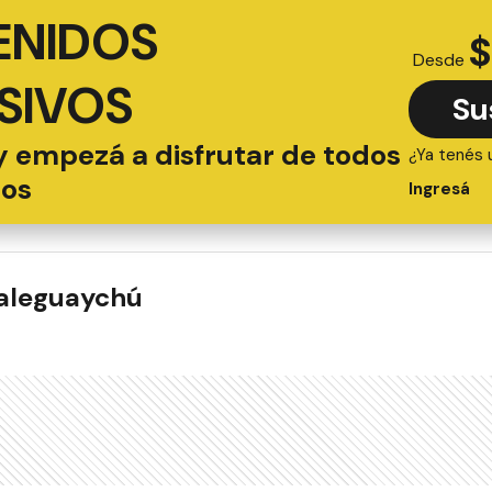
ENIDOS
$
Desde
SIVOS
Su
y empezá a disfrutar de todos
¿Ya tenés 
ios
Ingresá
ualeguaychú