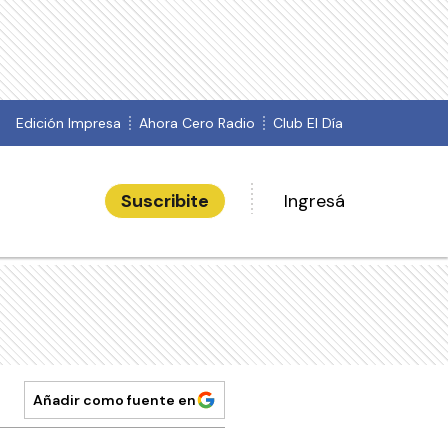
Edición Impresa
Ahora Cero Radio
Club El Día
Suscribite
Ingresá
Añadir como fuente en