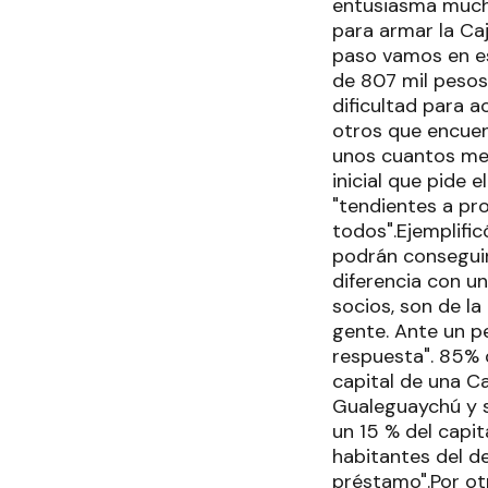
entusiasma mucho
para armar la Caj
paso vamos en e
de 807 mil pesos
dificultad para a
otros que encuen
unos cuantos mes
inicial que pide 
"tendientes a pro
todos".Ejemplifi
podrán conseguir 
diferencia con u
socios, son de la
gente. Ante un p
respuesta". 85% q
capital de una Ca
Gualeguaychú y s
un 15 % del capit
habitantes del d
préstamo".Por ot