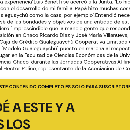
nda experiencia"Luis Benetti se acercó a la Junta. "Lo 
 con el desarrollo de mi familia. Papá hizo muchas co
aleguaychú como la casa, por ejemplo".Entendió nece
 sé de las bondades y objetivos de una entidad de esta
deró "imprescindible que la maneje gente que respond
ición en Chaco Ricardo Díaz y José María Villanueva,
 Caja de Crédito Gualeguaychú Cooperativa Limitada
el "Modelo Gualeguaychú" puesto en marcha al respec
lugar en la Facultad de Ciencias Económicas de la Uni
ncia, Chaco, durante las Jornadas Cooperativas.Al final
l Héctor Polino, representante de la Asociación de C
STE CONTENIDO COMPLETO ES SOLO PARA SUSCRIPTOR
É A ESTE Y A
 LOS