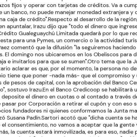
azos fijos y operar con tarjetas de créditos. Va a cump
e un banco, no puede manejar monedad extranjera y 
na caja de crédito".Respecto al desarrollo de la región
n apuntalar, Irazu dijo que "todo el dinero que ingrese
rédito Gualeguaychú Limitada quedará por lo que re
 esta para una Pymes, un comercio o la actividad turís
Paez comentó que la difusión "la seguiremos haciendo 
. El domingo nos ubicaremos en los Obeliscos para da
aja e invitarlos para que se sumen".Otro tema que la
itario aclarar es que, por el momento, la persona no 
cipio tiene que poner -nada más- que el compromiso y
s de pesos de capital, con la aprobación del Banco Cent
o", sostuvo Irazu.En el Banco Credicoop se habilitará 
o deposite el dinero en cuotas o al contado a través 
pasar por Corporación a retirar el cupón y con eso se
ocios fundadores ni quienes conformamos la Junta m
izó Susana Padín.Sartori acotó que "dicha cuenta se ha
 el consentimiento, no vamos a aceptar que la gente 
ás, la cuenta estará inmovilizada, es para eso, nadie 