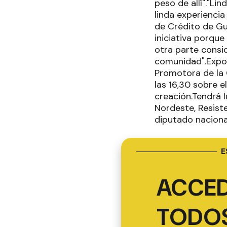
peso de allí"."Li
linda experiencia
de Crédito de Gu
iniciativa porque
otra parte consi
comunidad".Expos
Promotora de la
las 16,30 sobre 
creación.Tendrá 
Nordeste, Resiste
diputado naciona
E
ACCED
TODOS