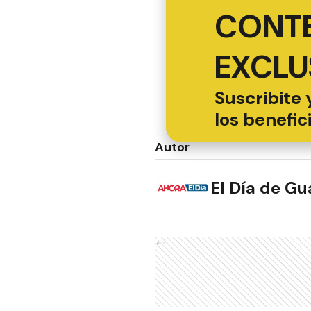
CONT
EXCLU
Suscribite 
los benefic
Autor
El Día de G
Ads