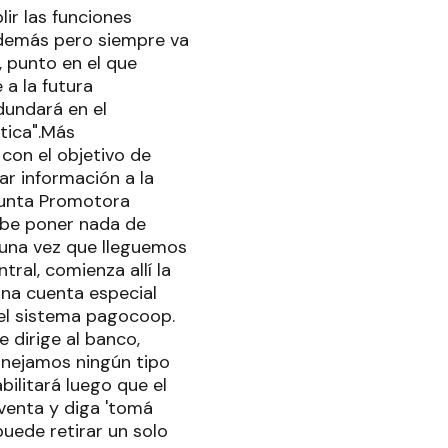
lir las funciones
demás pero siempre va
, punto en el que
 a la futura
dundará en el
tica".Más
con el objetivo de
r información a la
 Junta Promotora
debe poner nada de
 una vez que lleguemos
ral, comienza allí la
una cuenta especial
del sistema pagocoop.
 dirige al banco,
anejamos ningún tipo
bilitará luego que el
venta y diga 'tomá
puede retirar un solo