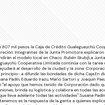
e 807 mil pesos la Caja de Crédito Gualeguaychú Coo
reción. Integrantes de la Junta Promotora explicaron 
undirán el modelo local en Chaco.
Rubén Skubij
La Junt
guaychú Cooperativa Limitada continúa con la tarea 
yudará al desarrollo de la ciudad y la zona. Corporac
rincipio- a difundir las bondades de dicha Caja.En di
na Padín, Eduardo Irazu, Mario Sartori y Joaquín Paez
 "el apoyo que hemos tenido de Corporación dado qu
uniones, brinda su logística y colabora en todas las ac
que lleva adelante todas las actividades".Susana Padín
 tenemos es la respuesta de la gente a quienes explic