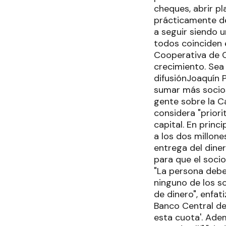
cheques, abrir pl
prácticamente d
a seguir siendo u
todos coinciden e
Cooperativa de C
crecimiento. Sea
difusiónJoaquín 
sumar más socios
gente sobre la C
considera "prior
capital. En prin
a los dos millone
entrega del diner
para que el soci
"La persona debe 
ninguno de los s
de dinero", enfat
Banco Central de
esta cuota'. Adem