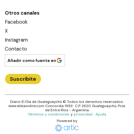
Otros canales
Facebook
X
Instagram
Contacto
Añadir como fuente en
Suscribite
Diario El Día de Gualeguaychú
© Todos los derechos reservados.·
www.
eldiaonline.com
Concordia 1993
· C.P.
2820
Gualeguaychú
, Pcia.
de
Entre Ríos
- Argentina
Términos y condiciones
y
privacidad
·
Ayuda
Powered by