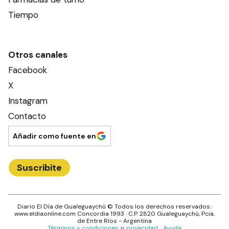
Tiempo
Otros canales
Facebook
X
Instagram
Contacto
Añadir como fuente en
Suscribite
Diario El Día de Gualeguaychú
© Todos los derechos reservados.·
www.
eldiaonline.com
Concordia 1993
· C.P.
2820
Gualeguaychú
, Pcia.
de
Entre Ríos
- Argentina
Términos y condiciones
y
privacidad
·
Ayuda