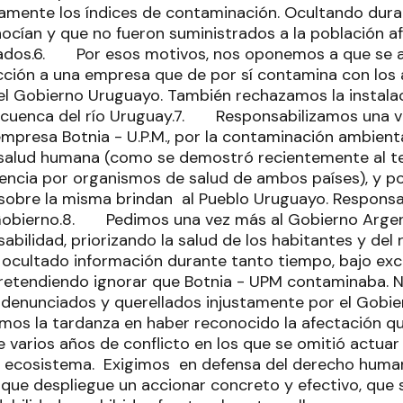
íamente los índices de contaminación. Ocultando du
ocían y que no fueron suministrados a la población af
sados.6. Por esos motivos, nos oponemos a que se 
cción a una empresa que de por sí contamina con los
el Gobierno Uruguayo. También rechazamos la instala
a cuenca del río Uruguay.7. Responsabilizamos una 
empresa Botnia - U.P.M., por la contaminación ambient
 salud humana (como se demostró recientemente al t
ncia por organismos de salud de ambos países), y po
sobre la misma brindan al Pueblo Uruguayo. Responsa
Gobierno.8. Pedimos una vez más al Gobierno Argen
abilidad, priorizando la salud de los habitantes y del
 ocultado información durante tanto tiempo, bajo e
 pretendiendo ignorar que Botnia - UPM contaminaba. 
 denunciados y querellados injustamente por el Gobier
mos la tardanza en haber reconocido la afectación qu
 varios años de conflicto en los que se omitió actuar
 ecosistema. Exigimos en defensa del derecho humano
que despliegue un accionar concreto y efectivo, que 