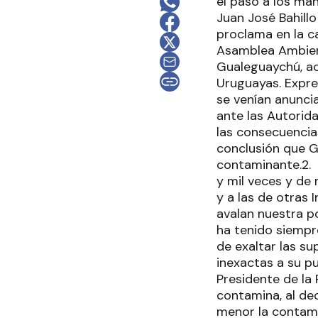
el paso a los man
Juan José Bahillo
proclama en la c
Asamblea Ambient
Gualeguaychú, a
Uruguayas. Expres
se venían anunci
ante las Autori
las consecuencia
conclusión que G
contaminante.2.
y mil veces y de
y a las de otras 
avalan nuestra 
ha tenido siempr
de exaltar las s
inexactas a su p
Presidente de la
contamina, al dec
menor la contam