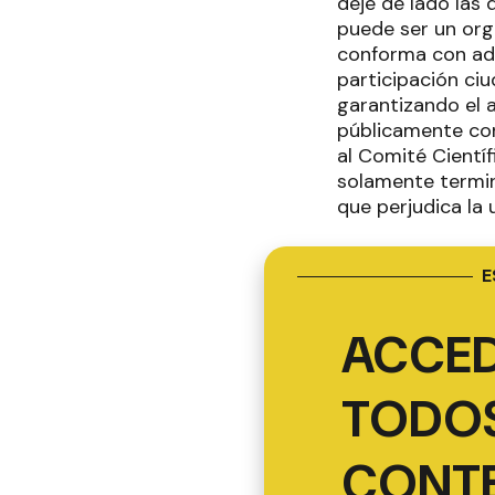
deje de lado las
puede ser un orga
conforma con admi
participación ci
garantizando el 
públicamente con 
al Comité Científ
solamente termin
que perjudica la
E
ACCED
TODOS
CONT