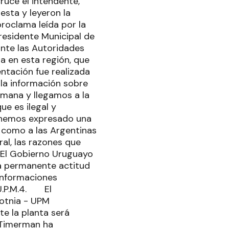
cruce el intendente,
esta y leyeron la
roclama leída por la
residente Municipal de
nte las Autoridades
sa en esta región, que
ntación fue realizada
la información sobre
umana y llegamos a la
e es ilegal y
 hemos expresado una
s como a las Argentinas
al, las razones que
 El Gobierno Uruguayo
a permanente actitud
 informaciones
 U.P.M.4. El
otnia - UPM
te la planta será
 Timerman ha