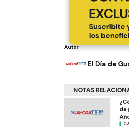
EXCLU
Suscribite 
los benefic
Autor
El Día de G
NOTAS RELACION
¿Có
de 
Añ
CI