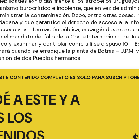
 debilidades exhibidas frente a los atropellos urugu
nismo burocrático e indolente, que en vez de administ
nistrar la contaminación. Debe, entre otras cosas, in
udadana y que garantice el derecho de acceso a la inf
acceso a la información pública, encargándose de cump
el mandato del fallo de la Corte Internacional de Just
ico y examinar y controlar como allí se dispuso.10. E
ará cuando se erradique la planta de Botnia - U.P.M. 
 unión de dos Pueblos hermanos.
STE CONTENIDO COMPLETO ES SOLO PARA SUSCRIPTOR
É A ESTE Y A
 LOS
ENIDOS
$