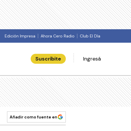
Edición Impresa
Ahora Cero Radio
Club El Día
Suscribite
Ingresá
Añadir como fuente en