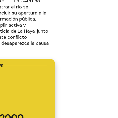
ayos.9. La CARU no
rar el río se
cluir su apertura a la
ormación pública,
lir activa y
icia de La Haya, junto
ste conflicto
y desaparezca la causa
ES
2000