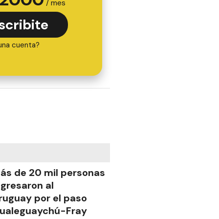
/ mes
scribite
una cuenta?
ás de 20 mil personas
ngresaron al
ruguay por el paso
ualeguaychú-Fray