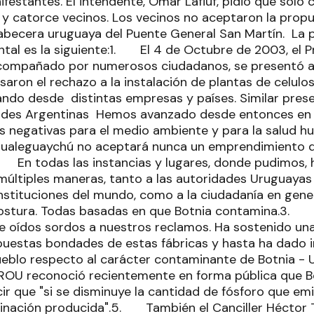
ifestantes. El intendente, Omar Lafluf, pidió que sólo 
 y catorce vecinos. Los vecinos no aceptaron la propu
abecera uruguaya del Puente General San Martín. La p
al es la siguiente:1. El 4 de Octubre de 2003, el P
compañado por numerosos ciudadanos, se presentó a
aron el rechazo a la instalación de plantas de celulo
ando desde distintas empresas y países. Similar prese
dades Argentinas Hemos avanzado desde entonces en 
s negativas para el medio ambiente y para la salud h
ualeguaychú no aceptará nunca un emprendimiento qu
 En todas las instancias y lugares, donde pudimos,
 múltiples maneras, tanto a las autoridades Uruguaya
Instituciones del mundo, como a la ciudadanía en gener
postura. Todas basadas en que Botnia contamina.3.
e oídos sordos a nuestros reclamos. Ha sostenido un
upuestas bondades de estas fábricas y hasta ha dado
ueblo respecto al carácter contaminante de Botnia -
 ROU reconoció recientemente en forma pública que B
ir que "si se disminuye la cantidad de fósforo que emi
inación producida".5. También el Canciller Héctor