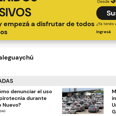
Desde
SIVOS
Su
y empezá a disfrutar de todos
¿Ya tenés 
ios
Ingresá
ualeguaychú
ADAS
mo denunciar el uso
M
pirotecnia durante
i
o Nuevo?
U
G
UDAD