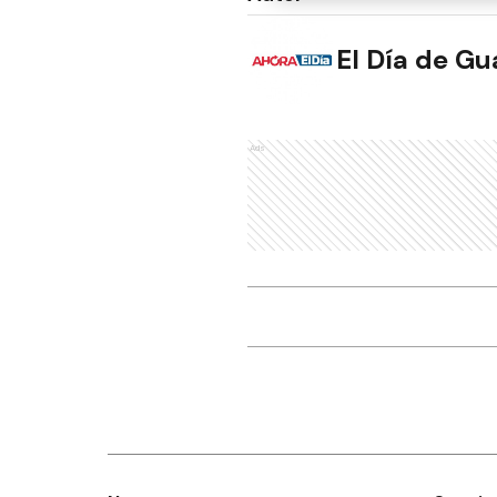
El Día de G
Ads