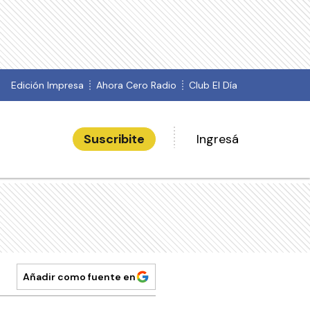
Edición Impresa
Ahora Cero Radio
Club El Día
Suscribite
Ingresá
Añadir como fuente en