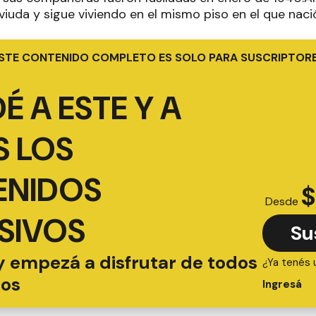
iuda y sigue viviendo en el mismo piso en el que naci
STE CONTENIDO COMPLETO ES SOLO PARA SUSCRIPTOR
É A ESTE Y A
 LOS
ENIDOS
$
Desde
SIVOS
Su
y empezá a disfrutar de todos
¿Ya tenés 
ios
Ingresá