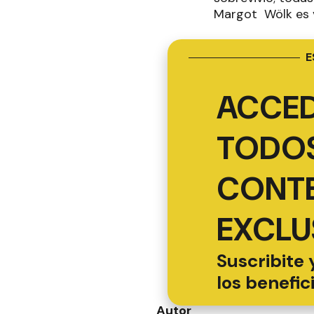
Margot Wölk es v
E
ACCED
TODOS
CONT
EXCLU
Suscribite 
los benefic
Autor