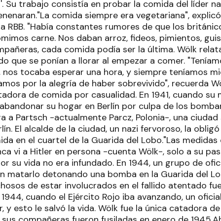
. Su trabajo consistía en probar la comida del líder na
venenaran."La comida siempre era vegetariana", explic
na RBB. "Había constantes rumores de que los británi
omimos carne. Nos daban arroz, fideos, pimientos, guisa
pañeras, cada comida podía ser la última. Wölk relat
do que se ponían a llorar al empezar a comer. "Teníam
 nos tocaba esperar una hora, y siempre teníamos m
amos por la alegría de haber sobrevivido", recuerda W
catadora de comida por casualidad. En 1941, cuando su 
 abandonar su hogar en Berlín por culpa de los bomb
gra a Partsch -actualmente Parcz, Polonia-, una ciudad
ín. El alcalde de la ciudad, un nazi fervoroso, la obligó
da en el cuartel de la Guarida del Lobo."Las medidas
ca vi a Hitler en persona -cuenta Wölk-, solo a su past
or su vida no era infundado. En 1944, un grupo de ofici
n matarlo detonando una bomba en la Guarida del Lo
osos de estar involucrados en el fallido atentado fu
e 1944, cuando el Ejército Rojo iba avanzando, un ofici
 y esto le salvó la vida. Wölk fue la única catadora 
s sus compañeras fueron fusiladas en enero de 1945.Ah