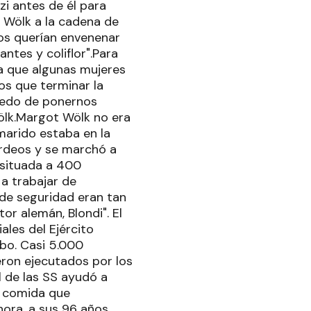
zi antes de él para
ó Wölk a la cadena de
cos querían envenenar
ntes y coliflor".Para
a que algunas mujeres
os que terminar la
iedo de ponernos
ölk.Margot Wölk no era
marido estaba en la
ardeos y se marchó a
 situada a 400
 a trabajar de
 de seguridad eran tan
or alemán, Blondi". El
ales del Ejército
bo. Casi 5.000
eron ejecutados por los
al de las SS ayudó a
de comida que
ora, a sus 96 años,