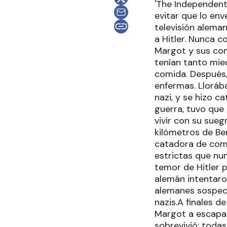
'The Independent'
evitar que lo en
televisión alema
a Hitler. Nunca c
Margot y sus com
tenían tanto mie
comida. Después,
enfermas. Lloráb
nazi, y se hizo 
guerra, tuvo que
vivir con su sue
kilómetros de Berl
catadora de comi
estrictas que nun
temor de Hitler p
alemán intentaro
alemanes sospech
nazis.A finales d
Margot a escapar,
sobrevivió; toda