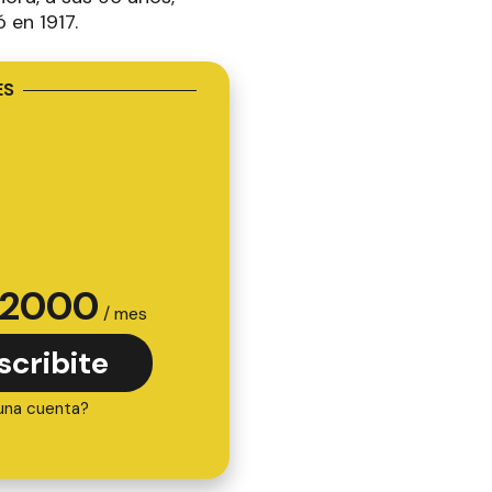
ó en 1917.
ES
2000
/ mes
scribite
una cuenta?