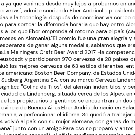
 ya que venimos desde muy lejos a probarnos en uno
cervezas", admite sonriendo Eber Andriuolo, president
cias a la tecnología, después de coordinar vía correo
 para sortear la diferencia horaria que hay entre Ale
os a los que Eber emprenda el retorno para el país (c
meses en Alemania)."El premio fue una gran alegría y s
 esperanza de ganar alguna medalla, sabíamos que e
a.La Meiningers Craft Beer Award 2017 -la competenci
Neustdadt y participaron 970 cervezas de 28 países de
uó las mejores cervezas de 63 estilos diferentes, ent
te americano: Boston Beer Company, de Estados Unid
Sudberg Argentina SA, con su marca Cerveza Lindenb
gniﬁca "Colina de Tilos", del alemán linden: tilos, y ber
ciudad de Lindenberg, situada cerca de los Alpes, en e
 que los propietarios argentinos se encuentran unidos p
rovincia de Buenos Aires.Eber Andriuolo nació en Saladi
lemania, a perfeccionar el idioma. Se quedó a trabajar
4 volvió al país con su mujer alemana, con ganas de 
mana" junto con un amigo.Para eso se preparó y antes 