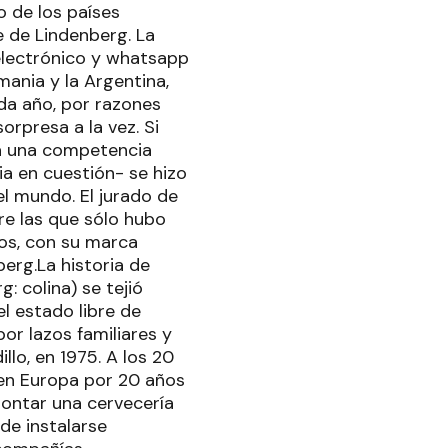
 de los países
e de Lindenberg. La
 electrónico y whatsapp
mania y la Argentina,
ada año, por razones
orpresa a la vez. Si
ra una competencia
a en cuestión- se hizo
l mundo. El jurado de
re las que sólo hubo
os, con su marca
erg.La historia de
g: colina) se tejió
l estado libre de
or lazos familiares y
llo, en 1975. A los 20
 en Europa por 20 años
montar una cervecería
de instalarse