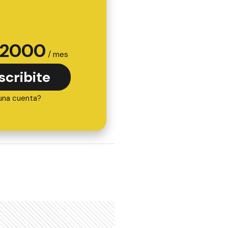
2000
/ mes
scribite
una cuenta?