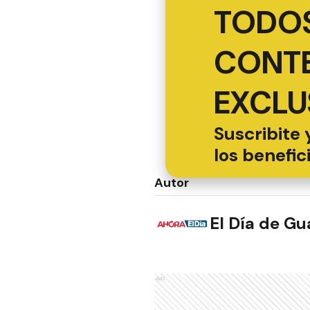
TODOS
CONT
EXCLU
Suscribite 
los benefic
Autor
El Día de G
Ads