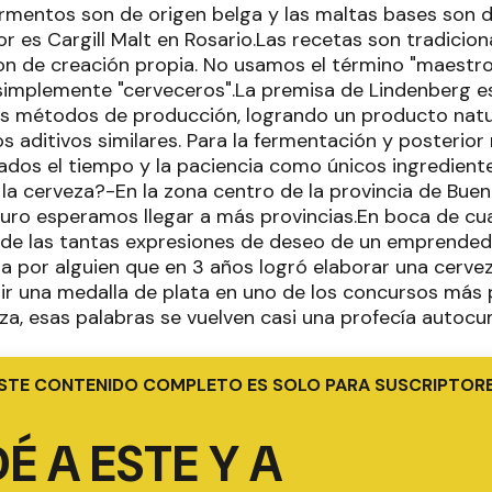
ermentos son de origen belga y las maltas bases son d
r es Cargill Malt en Rosario.Las recetas son tradicio
on de creación propia. No usamos el término "maestro
implemente "cerveceros".La premisa de Lindenberg es
los métodos de producción, logrando un producto natu
s aditivos similares. Para la fermentación y posterio
dos el tiempo y la paciencia como únicos ingredientes
la cerveza?-En la zona centro de la provincia de Buen
turo esperamos llegar a más provincias.En boca de cual
de las tantas expresiones de deseo de un emprended
a por alguien que en 3 años logró elaborar una cervez
bir una medalla de plata en uno de los concursos más 
eza, esas palabras se vuelven casi una profecía autoc
STE CONTENIDO COMPLETO ES SOLO PARA SUSCRIPTOR
É A ESTE Y A