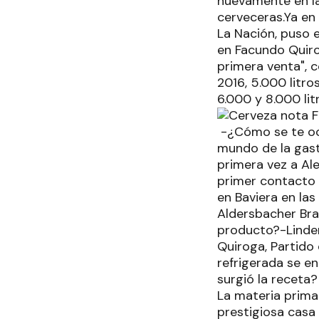
nuevamente en la
cerveceras.Ya en 
La Nación, puso 
en Facundo Quiro
primera venta", c
2016, 5.000 litro
6.000 y 8.000 li
-¿Cómo se te ocu
mundo de la gast
primera vez a Ale
primer contacto 
en Baviera en las
Aldersbacher Bra
producto?-Linden
Quiroga, Partido 
refrigerada se e
surgió la receta
La materia prima
prestigiosa casa