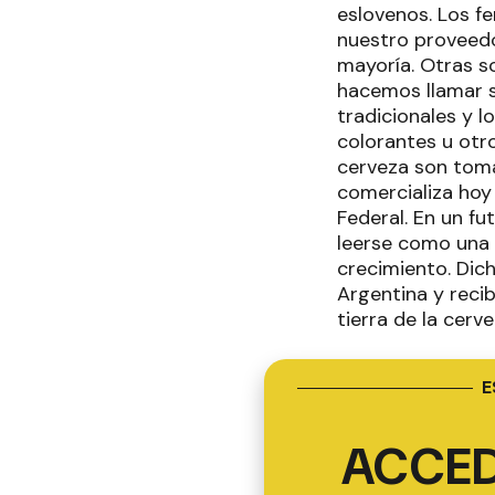
eslovenos. Los f
nuestro proveedo
mayoría. Otras s
hacemos llamar s
tradicionales y 
colorantes u otro
cerveza son toma
comercializa hoy 
Federal. En un fu
leerse como una 
crecimiento. Dich
Argentina y reci
tierra de la cerv
E
ACCED