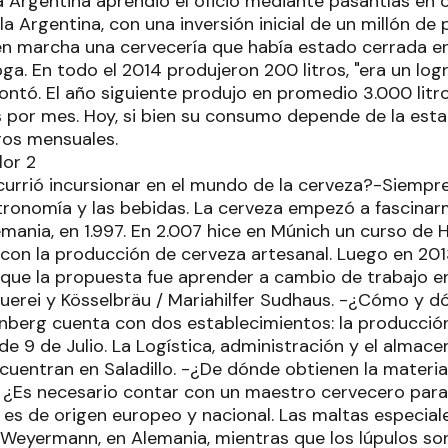
 Argentina aprendió el oficio mediante pasantías en
la Argentina, con una inversión inicial de un millón de
en marcha una cervecería que había estado cerrada e
ga. En todo el 2014 produjeron 200 litros, "era un log
ontó. El año siguiente produjo en promedio 3.000 litro
s por mes. Hoy, si bien su consumo depende de la estac
tros mensuales.
rrió incursionar en el mundo de la cerveza?-Siempr
ronomía y las bebidas. La cerveza empezó a fascinar
mania, en 1.997. En 2.007 hice en Múnich un curso de 
con la producción de cerveza artesanal. Luego en 201
 que la propuesta fue aprender a cambio de trabajo en
uerei y Kösselbräu / Mariahilfer Sudhaus. -¿Cómo y d
berg cuenta con dos establecimientos: la producció
de 9 de Julio. La Logística, administración y el alma
ncuentran en Saladillo. -¿De dónde obtienen la materi
? ¿Es necesario contar con un maestro cervecero para
 es de origen europeo y nacional. Las maltas especial
 Weyermann, en Alemania, mientras que los lúpulos so