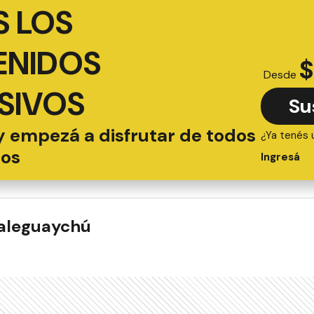
 LOS
ENIDOS
$
Desde
SIVOS
Su
y empezá a disfrutar de todos
¿Ya tenés 
ios
Ingresá
ualeguaychú