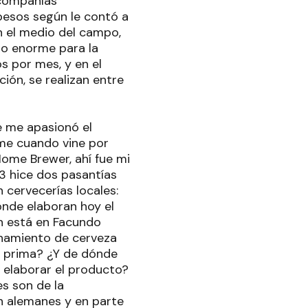
 compañías
 pesos según le contó a
n el medio del campo,
ro enorme para la
s por mes, y en el
ión, se realizan entre
e me apasionó el
me cuando vine por
Home Brewer, ahí fue mi
3 hice dos pasantías
 cervecerías locales:
ónde elaboran hoy el
n está en Facundo
cenamiento de cerveza
a prima? ¿Y de dónde
 elaborar el producto?
es son de la
n alemanes y en parte