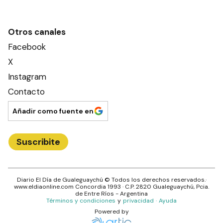
Otros canales
Facebook
X
Instagram
Contacto
Añadir como fuente en
Suscribite
Diario El Día de Gualeguaychú
© Todos los derechos reservados.·
www.
eldiaonline.com
Concordia 1993
· C.P.
2820
Gualeguaychú
, Pcia.
de
Entre Ríos
- Argentina
Términos y condiciones
y
privacidad
·
Ayuda
Powered by