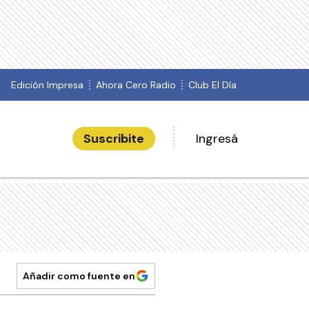
Edición Impresa
Ahora Cero Radio
Club El Día
Suscribite
Ingresá
Añadir como fuente en