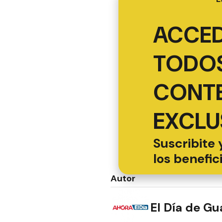
ACCED
TODOS
CONT
EXCLU
Suscribite 
los benefic
Autor
El Día de G