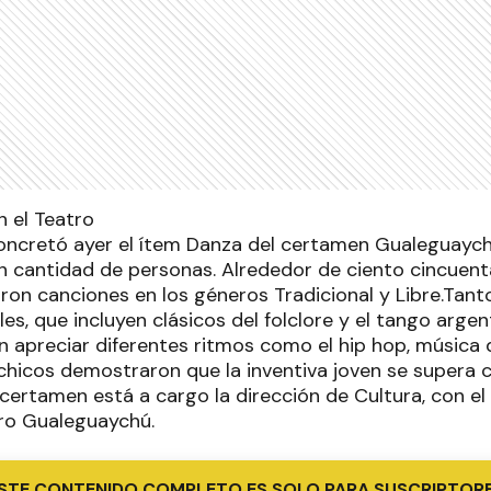
n el Teatro
concretó ayer el ítem Danza del certamen Gualeguaych
n cantidad de personas. Alrededor de ciento cincuen
on canciones en los géneros Tradicional y Libre.Tanto
es, que incluyen clásicos del folclore y el tango arge
on apreciar diferentes ritmos como el hip hop, música 
chicos demostraron que la inventiva joven se supera
 certamen está a cargo la dirección de Cultura, con 
ro Gualeguaychú.
STE CONTENIDO COMPLETO ES SOLO PARA SUSCRIPTOR