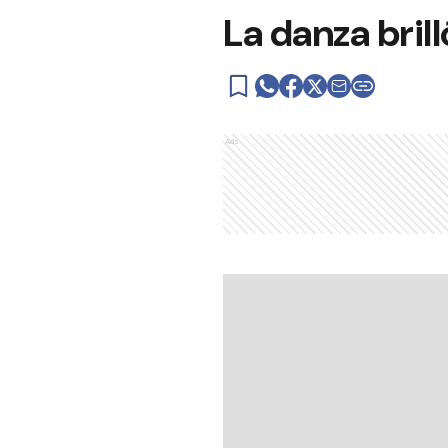
La danza brill
Ads