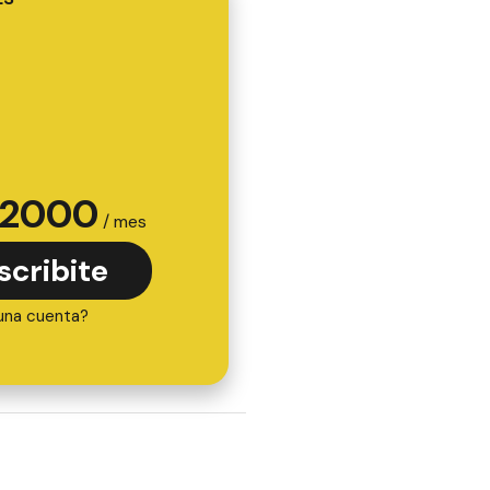
2000
/ mes
scribite
una cuenta?