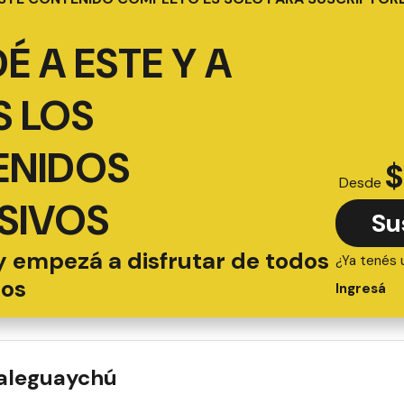
É A ESTE Y A
 LOS
ENIDOS
$
Desde
SIVOS
Su
y empezá a disfrutar de todos
¿Ya tenés 
ios
Ingresá
ualeguaychú