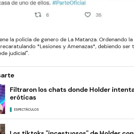
viene la policía de genero de La Matanza. Ordenando 
recaratulando *Lesiones y Amenazas*, debiendo ser
de judicial".
sarte
Filtraron los chats donde Holder intent
eróticas
ESPECTÁCULOS
Los tiktoks "incestuosos" de Holder co