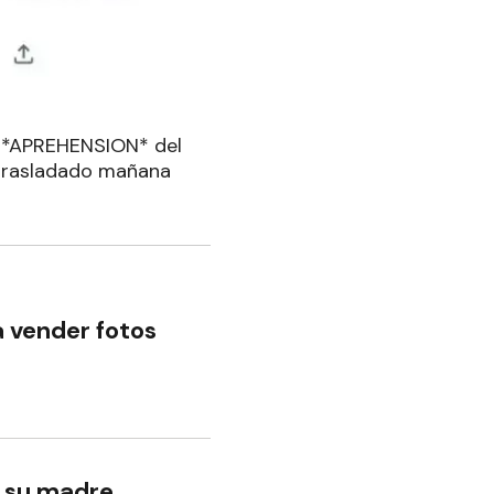
la *APREHENSION* del
 trasladado mañana
a vender fotos
n su madre