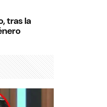
 tras la
énero