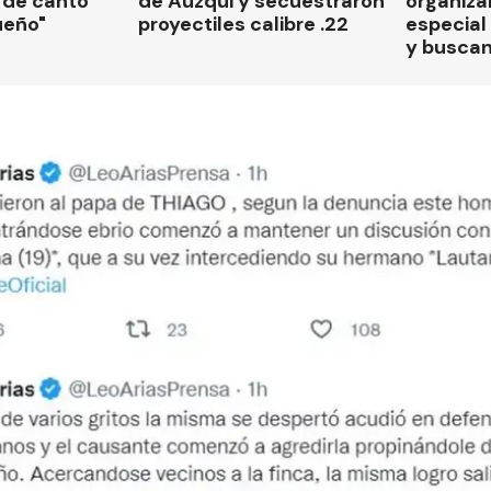
 de canto
de Auzqui y secuestraron
organiza
ueño"
proyectiles calibre .22
especial 
y busca