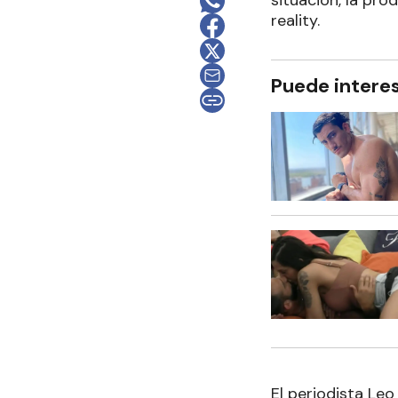
reality.
Puede intere
El periodista Leo