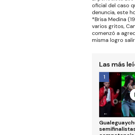
oficial del caso 
denuncia, este h
*Brisa Medina (19
varios gritos, C
comenzó a agredi
misma logro salir
Las más le
1
Gualeguaychú
semifinalistas