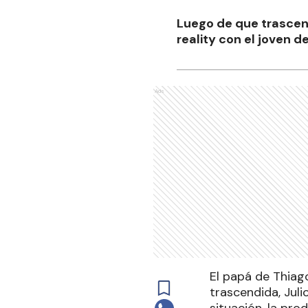
Luego de que trascend
reality con el joven d
Ads
El papá de Thiag
trascendida, Juli
situación, la pr