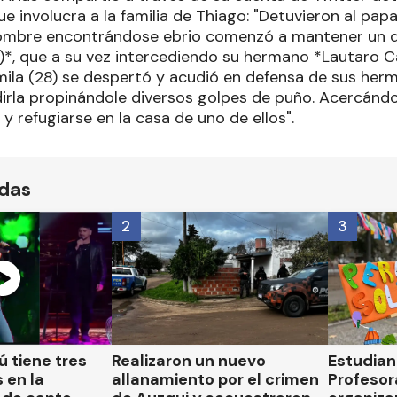
que involucra a la familia de Thiago: "Detuvieron al pa
ombre encontrándose ebrio comenzó a mantener un di
)*, que a su vez intercediendo su hermano *Lautaro Ca
amila (28) se despertó y acudió en defensa de sus her
rla propinándole diversos golpes de puño. Acercándose
 y refugiarse en la casa de uno de ellos".
ídas
2
3
 tiene tres
Realizaron un nuevo
Estudian
 en la
allanamiento por el crimen
Profesor