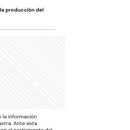
 la producción del
 la información
astra. Ante esta
on el participante del