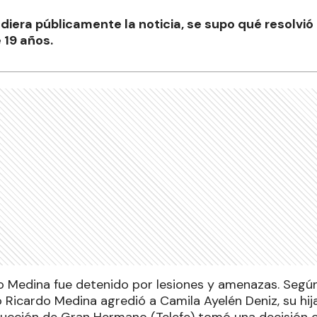
iera públicamente la noticia, se supo qué resolvió
e 19 años.
o Medina fue detenido por lesiones y amenazas. Según
o Ricardo Medina agredió a Camila Ayelén Deniz, su hij
oducción de Gran Hermano (Telefe) tomó una decisión c