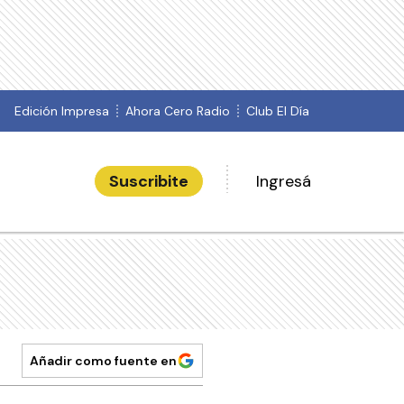
Edición Impresa
Ahora Cero Radio
Club El Día
Suscribite
Ingresá
Añadir como fuente en