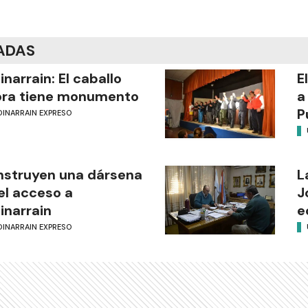
ADAS
inarrain: El caballo
E
ora tiene monumento
a
P
DINARRAIN EXPRESO
struyen una dársena
L
el acceso a
J
inarrain
e
DINARRAIN EXPRESO