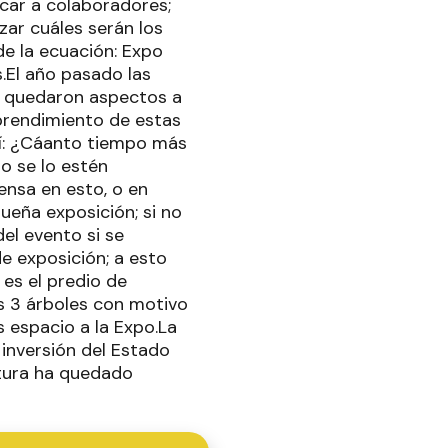
ocar a colaboradores;
zar cuáles serán los
e la ecuación: Expo
.El año pasado las
en quedaron aspectos a
prendimiento de estas
así: ¿Cáanto tiempo más
o se lo estén
ensa en esto, o en
ueña exposición; si no
del evento si se
de exposición; a esto
es el predio de
os 3 árboles con motivo
 espacio a la Expo.La
e inversión del Estado
ctura ha quedado