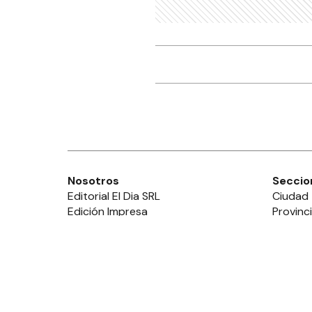
Nosotros
Seccio
Editorial El Dia SRL
Ciudad
Edición Impresa
Provinc
Ahora Cero Radio
País
Club El Día
Mundo
Deport
Policial
Política
Espect