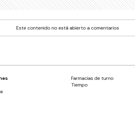
Este contenido no está abierto a comentarios
nes
Farmacias de turno
Tiempo
ia
es
es
áculos