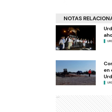
NOTAS RELACION
Urd
ah
UR
Con
en 
Urd
UR
Ads