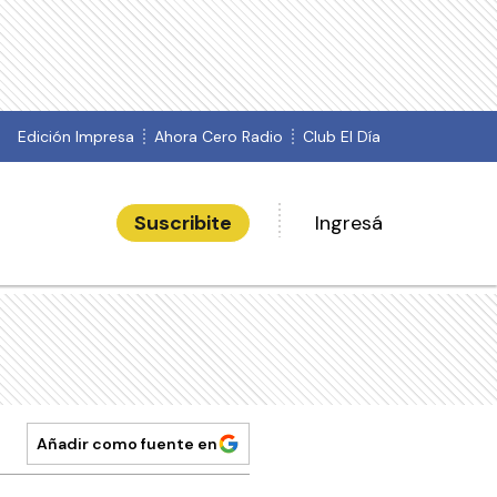
Edición Impresa
Ahora Cero Radio
Club El Día
Suscribite
Ingresá
Añadir como fuente en