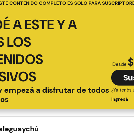
STE CONTENIDO COMPLETO ES SOLO PARA SUSCRIPTOR
É A ESTE Y A
 LOS
ENIDOS
$
Desde
SIVOS
Su
y empezá a disfrutar de todos
¿Ya tenés 
ios
Ingresá
ualeguaychú