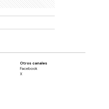
Otros canales
Facebook
X
Instagram
Contacto
Añadir como fuente en
Suscribite