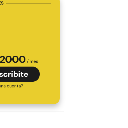
ES
2000
/ mes
scribite
una cuenta?