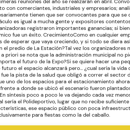
imeras reuniones del año se realizarán en abril. Conv
o con comerciantes, industriales y empresarios; anali
esariamente tienen que ser convocantes para que se d
culo es igual a mucha gente y expositores contentos
ganizadoras registraron importantes ganancias; si bi
nómico fue un éxito. CrecimientoComo en cualquier em
es de esperar que vaya creciendo, y si todo se diera 
n el predio de La Estación?Tal vez los organizadores n
a priori se nota que la administración municipal no pi
porta el futuro de la Expo?Si se quiere hacer una peq
 futuro el espacio alcanzará pero... ¿cual sería la vida 
ue la pista de la salud que obligó a correr el sector 
e uno de los espacios para el estacionamiento ahora 
y frente a donde se ubicó el escenario fueron plantad
. En síntesis poco a poco le va dejando cada vez menos
al sería el Polideportivo, lugar que no recibe suficient
racterísticas, ese espacio público con poca infraestru
clusivamente para fiestas como la del caballo.