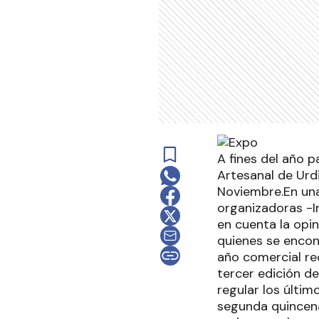
A fines del año p
Artesanal de Urdi
Noviembre.En una
organizadoras -In
en cuenta la opi
quienes se encont
año comercial re
tercer edición de
regular los últi
segunda quincena