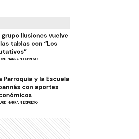
l grupo Ilusiones vuelve
 las tablas con “Los
utativos”
URDINARRAIN EXPRESO
a Parroquia y la Escuela
oannás con aportes
conómicos
URDINARRAIN EXPRESO