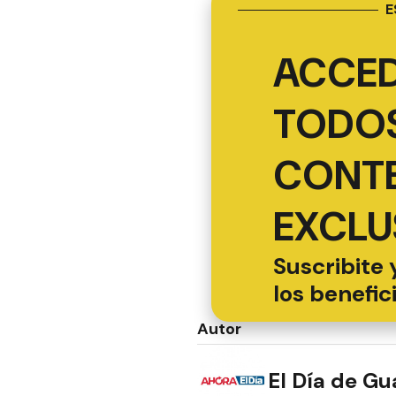
E
ACCED
TODOS
CONT
EXCLU
Suscribite 
los benefic
Autor
El Día de G