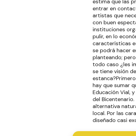
estima que las pr
entrar en contact
artistas que nec
con buen espectá
instituciones or
pulir, en lo eco
características 
se podrá hacer e
planteando; pero 
todo caso ¿les im
se tiene visión de
estanca?Primero f
hay que sumar qu
Educación Vial, 
del Bicentenario
alternativa natur
local. Por las ca
diseñado casi ex