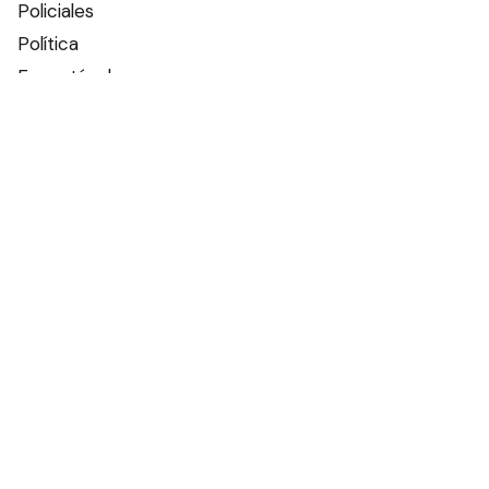
Policiales
Política
Espectáculos
Edictos
Farmacias de turno
Tiempo
Otros canales
Facebook
X
Instagram
Contacto
Añadir como fuente en