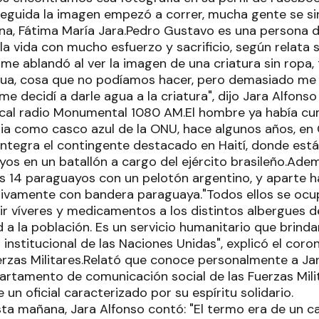
seguida la imagen empezó a correr, mucha gente se si
na, Fátima María Jara.Pedro Gustavo es una persona d
 la vida con mucho esfuerzo y sacrificio, según relat
 me ablandó al ver la imagen de una criatura sin ropa, 
ua, cosa que no podíamos hacer, pero demasiado me c
e decidí a darle agua a la criatura", dijo Jara Alfonso
ocal radio Monumental 1080 AM.El hombre ya había cu
ia como casco azul de la ONU, hace algunos años, en C
integra el contingente destacado en Haití, donde está
yos en un batallón a cargo del ejército brasileño.Ade
 14 paraguayos con un pelotón argentino, y aparte h
ivamente con bandera paraguaya."Todos ellos se ocup
tir víveres y medicamentos a los distintos albergues d
 a la población. Es un servicio humanitario que brindan
 institucional de las Naciones Unidas", explicó el cor
erzas Militares.Relató que conoce personalmente a Jar
partamento de comunicación social de las Fuerzas Mili
 un oficial caracterizado por su espíritu solidario. 
esta mañana, Jara Alfonso contó: "El termo era de un