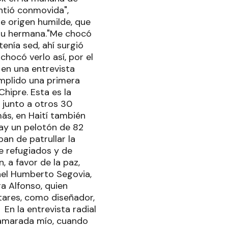
ntió conmovida",
e origen humilde, que
a su hermana."Me chocó
tenía sed, ahí surgió
hocó verlo así, por el
 en una entrevista
mplido una primera
hipre. Esta es la
 junto a otros 30
más, en Haití también
ay un pelotón de 82
an de patrullar la
e refugiados y de
, a favor de la paz,
onel Humberto Segovia,
a Alfonso, quien
tares, como diseñador,
En la entrevista radial
 camarada mío, cuando