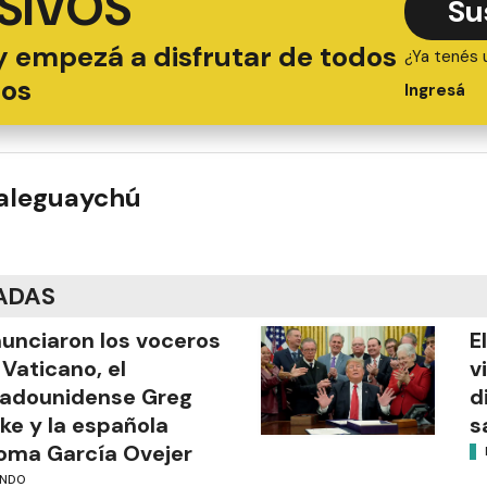
SIVOS
Su
y empezá a disfrutar de todos
¿Ya tenés 
ios
Ingresá
ualeguaychú
ADAS
unciaron los voceros
E
 Vaticano, el
v
tadounidense Greg
d
ke y la española
s
oma García Ovejer
NDO