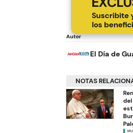
EXCLU
Suscribite 
los benefic
Autor
El Día de G
NOTAS RELACION
Ren
del
es
Bur
Pal
MU