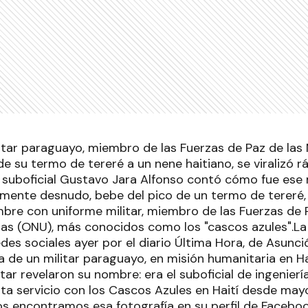
litar paraguayo, miembro de las Fuerzas de Paz de las
e su termo de tereré a un nene haitiano, se viralizó 
El suboficial Gustavo Jara Alfonso contó cómo fue e
lmente desnudo, bebe del pico de un termo de tereré,
re con uniforme militar, miembro de las Fuerzas de 
as (ONU), más conocidos como los "cascos azules".La
edes sociales ayer por el diario Última Hora, de Asunci
 de un militar paraguayo, en misión humanitaria en Ha
litar revelaron su nombre: era el suboficial de ingenie
sta servicio con los Cascos Azules en Haití desde ma
s encontramos esa fotografía en su perfil de Facebo