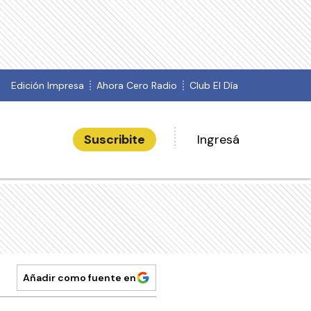
Edición Impresa
Ahora Cero Radio
Club El Día
Suscribite
Ingresá
Añadir como fuente en