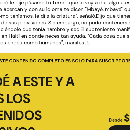
ercó le dije pásame tu termo que le voy a dar algo a e
 te acercan y con su idioma te dicen "Mbayé, mbayé" q
mo teníamos, le di a la criatura", señaló.Dijo que tien
 de sus provisiones. Sin embargo, no pudo contenerse
ciéndole que tenía hambre y sed.El subteniente mani
en Haití en donde necesitan ayuda. "Cada cosa que s
nos choca como humanos", manifestó.
STE CONTENIDO COMPLETO ES SOLO PARA SUSCRIPTOR
É A ESTE Y A
 LOS
ENIDOS
$
Desde