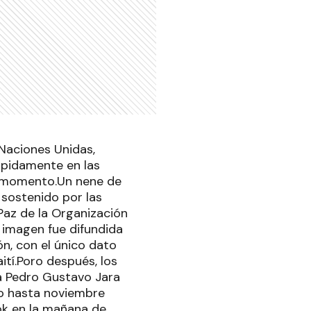
 Naciones Unidas,
rápidamente en las
se momento.Un nene de
 sostenido por las
Paz de la Organización
 imagen fue difundida
ón, con el único dato
ití.Poro después, los
ría Pedro Gustavo Jara
yo hasta noviembre
ok en la mañana de