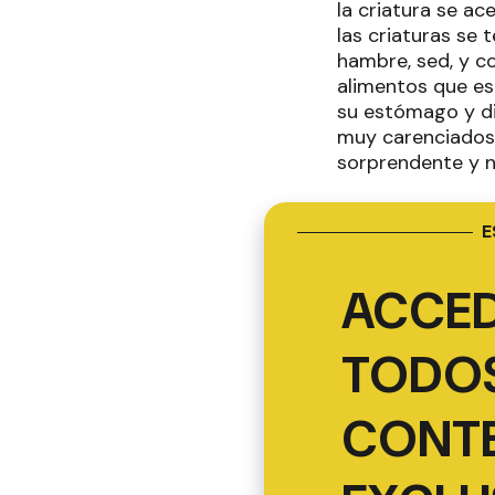
la criatura se ac
las criaturas se
hambre, sed, y co
alimentos que es
su estómago y di
muy carenciados 
sorprendente y 
E
ACCED
TODOS
CONT