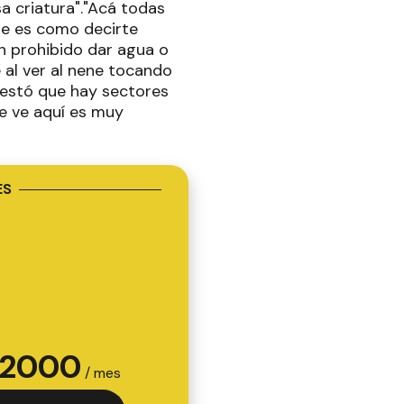
sa criatura"."Acá todas
ue es como decirte
en prohibido dar agua o
 al ver al nene tocando
festó que hay sectores
e ve aquí es muy
ES
2000
/ mes