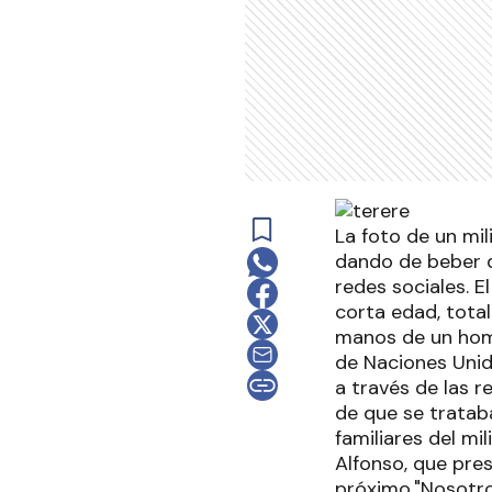
La foto de un mi
dando de beber d
redes sociales. 
corta edad, tota
manos de un homb
de Naciones Unid
a través de las r
de que se trataba
familiares del mi
Alfonso, que pre
próximo."Nosotro