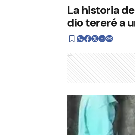
La historia d
dio tereré a 
Ads