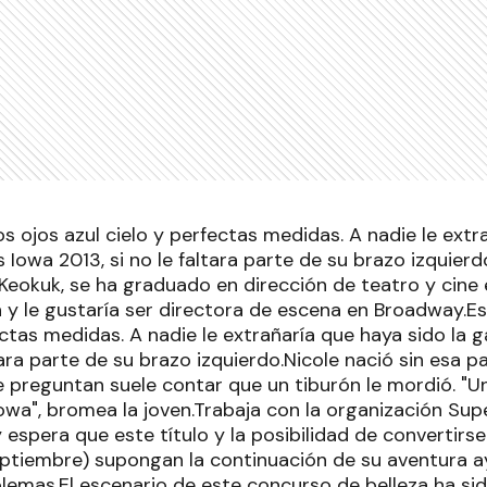
los ojos azul cielo y perfectas medidas. A nadie le extr
Iowa 2013, si no le faltara parte de su brazo izquierdo
Keokuk, se ha graduado en dirección de teatro y cine 
y le gustaría ser directora de escena en Broadway.Es 
ectas medidas. A nadie le extrañaría que haya sido la
ltara parte de su brazo izquierdo.Nicole nació sin esa 
 preguntan suele contar que un tiburón le mordió. "U
Iowa", bromea la joven.Trabaja con la organización Sup
espera que este título y la posibilidad de convertirse
ptiembre) supongan la continuación de su aventura 
lemas.El escenario de este concurso de belleza ha sid