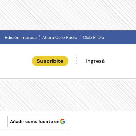
Edición Impresa
Ahora Cero Radio
Club El Día
Suscribite
Ingresá
Añadir como fuente en