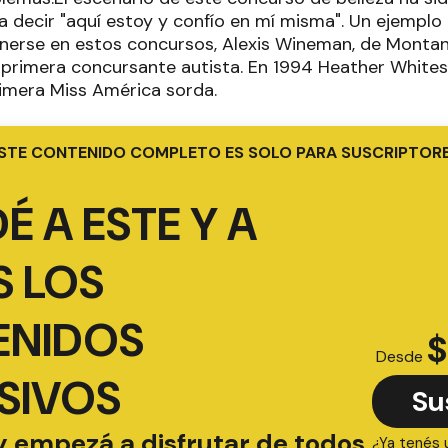
a decir "aquí estoy y confío en mí misma". Un ejemplo
erse en estos concursos, Alexis Wineman, de Montana,
a primera concursante autista. En 1994 Heather White
rimera Miss América sorda.
STE CONTENIDO COMPLETO ES SOLO PARA SUSCRIPTOR
É A ESTE Y A
 LOS
ENIDOS
$
Desde
SIVOS
Su
y empezá a disfrutar de todos
¿Ya tenés 