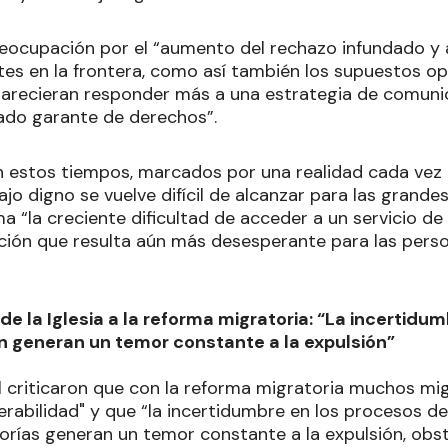
eocupación por el “aumento del rechazo infundado y ar
es en la frontera, como así también los supuestos op
parecieran responder más a una estrategia de comunica
ado garante de derechos”.
n estos tiempos, marcados por una realidad cada vez 
jo digno se vuelve difícil de alcanzar para las grande
 “la creciente dificultad de acceder a un servicio de
tuación que resulta aún más desesperante para las pers
 de la Iglesia a la reforma migratoria: “La incertidu
ón generan un temor constante a la expulsión”
l criticaron que con la reforma migratoria muchos mi
erabilidad" y que “la incertidumbre en los procesos de
rías generan un temor constante a la expulsión, obst