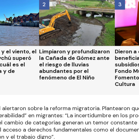
2
3
 y el viento, el
Limpiaron y profundizaron
Dieron a
ychú superó
la Cañada de Gómez ante
beneficia
cuál es el
el riesgo de lluvias
subsidio
a y de
abundantes por el
Fondo Mu
fenómeno de El Niño
Fomento 
Cultura
l alertaron sobre la reforma migratoria. Plantearon q
erabilidad” en migrantes: “La incertidumbre en los pr
 el cambio de categorías generan un temor constante a
l acceso a derechos fundamentales como el document
ón y el trabajo digno”.