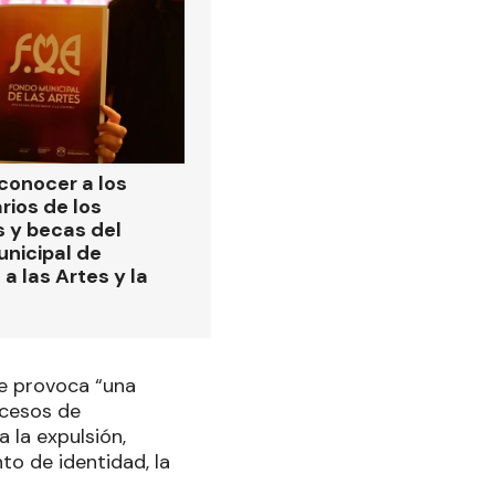
 conocer a los
rios de los
s y becas del
nicipal de
a las Artes y la
ue provoca “una
ocesos de
 la expulsión,
o de identidad, la