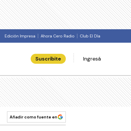
Edición Impresa
Ahora Cero Radio
Club El Día
Suscribite
Ingresá
Añadir como fuente en