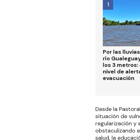
1
Por las lluvias
río Gualegua
los 3 metros: 
nivel de alert
evacuación
Desde la Pastora
situación de vuln
regularización y
obstaculizando e
salud, la educaci