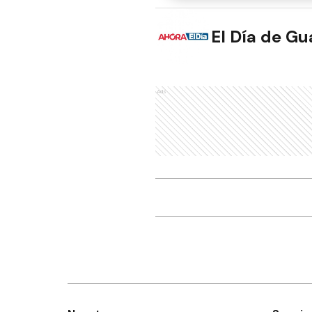
El Día de G
Ads