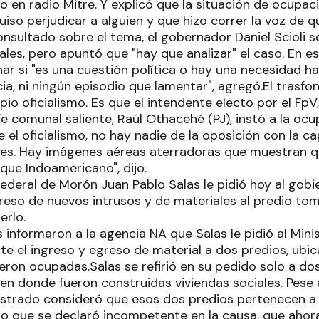
jo en radio Mitre. Y explicó que la situación de ocupaci
uiso perjudicar a alguien y que hizo correr la voz de 
onsultado sobre el tema, el gobernador Daniel Scioli 
ales, pero apuntó que "hay que analizar" el caso. En e
r si "es una cuestión política o hay una necesidad ha
a, ni ningún episodio que lamentar", agregó.El trasfon
pio oficialismo. Es que el intendente electo por el F
efe comunal saliente, Raúl Othacehé (PJ), instó a la ocu
 el oficialismo, no hay nadie de la oposición con la c
es. Hay imágenes aéreas aterradoras que muestran q
rque Indoamericano", dijo.
 federal de Morón Juan Pablo Salas le pidió hoy al gobi
greso de nuevos intrusos y de materiales al predio tom
erlo.
s informaron a la agencia NA que Salas le pidió al Min
ite el ingreso y egreso de material a dos predios, ubi
eron ocupadas.Salas se refirió en su pedido solo a do
en donde fueron construidas viviendas sociales. Pese 
gistrado consideró que esos dos predios pertenecen a 
lo que se declaró incompetente en la causa, que ahor