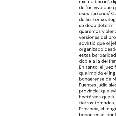
mismo barrio", di
de "un vivo que q
esos terrenos".C
de las tomas ileg
se debe determina
queremos violenci
versiones del pro
advirtió que el j
organizado desde
estas barbaridad
doble a la del Pa
En tanto, el juez
que impida el in
bonaerense de M
Fuentes judiciale
provincial que ev
hectáreas que fu
tierras tomadas, 
Provincia, el ma
bonaerense, por 