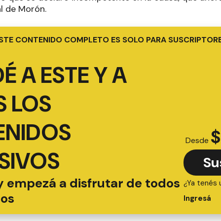
al de Morón.
STE CONTENIDO COMPLETO ES SOLO PARA SUSCRIPTOR
É A ESTE Y A
 LOS
ENIDOS
$
Desde
SIVOS
Su
y empezá a disfrutar de todos
¿Ya tenés 
ios
Ingresá