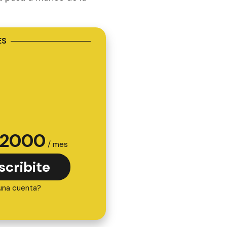
ES
2000
/ mes
scribite
una cuenta?