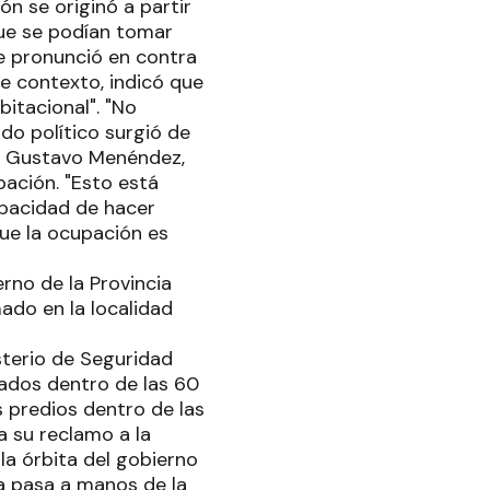
ón se originó a partir
que se podían tomar
se pronunció en contra
se contexto, indicó que
bitacional". "No
do político surgió de
pV, Gustavo Menéndez,
pación. "Esto está
apacidad de hacer
ue la ocupación es
erno de la Provincia
ado en la localidad
isterio de Seguridad
cados dentro de las 60
s predios dentro de las
a su reclamo a la
la órbita del gobierno
a pasa a manos de la