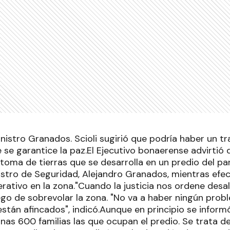
nistro Granados. Scioli sugirió que podría haber un tr
e se garantice la paz.El Ejecutivo bonaerense advirti
 toma de tierras que se desarrolla en un predio del par
istro de Seguridad, Alejandro Granados, mientras efec
tivo en la zona."Cuando la justicia nos ordene desalo
uego de sobrevolar la zona. "No va a haber ningún prob
están afincados", indicó.Aunque en principio se inform
as 600 familias las que ocupan el predio. Se trata de