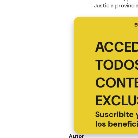
Justicia provinci
E
ACCED
TODOS
CONT
EXCLU
Suscribite 
los benefic
Autor