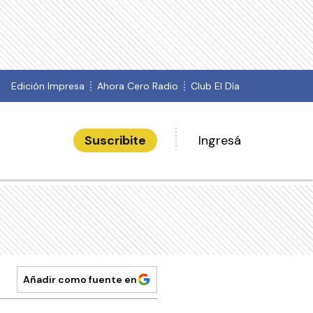
Edición Impresa
Ahora Cero Radio
Club El Día
Suscribite
Ingresá
Añadir como fuente en