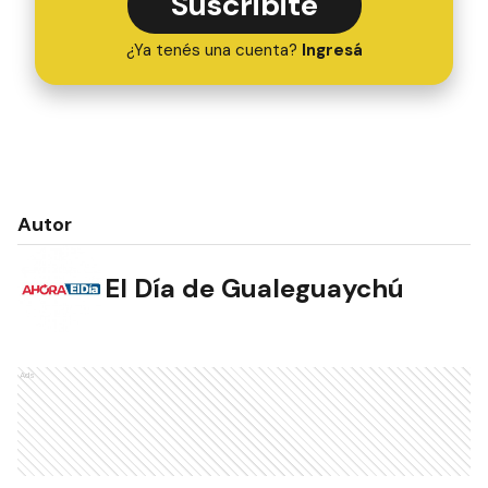
Suscribite
¿Ya tenés una cuenta?
Ingresá
Autor
El Día de Gualeguaychú
Ads