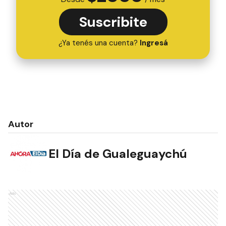
Suscribite
¿Ya tenés una cuenta?
Ingresá
Autor
El Día de Gualeguaychú
Ads