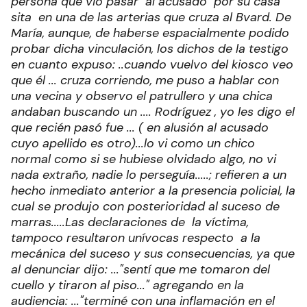
persona que vio pasar al acusado por su casa
sita en una de las arterias que cruza al Bvard. De
María, aunque, de haberse espacialmente podido
probar dicha vinculación, los dichos de la testigo
en cuanto expuso: ..cuando vuelvo del kiosco veo
que él ... cruza corriendo, me puso a hablar con
una vecina y observo el patrullero y una chica
andaban buscando un .... Rodríguez , yo les digo el
que recién pasó fue ... ( en alusión al acusado
cuyo apellido es otro)...lo vi como un chico
normal como si se hubiese olvidado algo, no vi
nada extraño, nadie lo perseguía.....; refieren a un
hecho inmediato anterior a la presencia policial, la
cual se produjo con posterioridad al suceso de
marras.
....Las declaraciones de la víctima,
tampoco resultaron unívocas respecto a la
mecánica del suceso y sus consecuencias, ya que
al denunciar dijo: ..."sentí que me tomaron del
cuello y tiraron al piso..." agregando en la
audiencia: ..."terminé con una inflamación en el