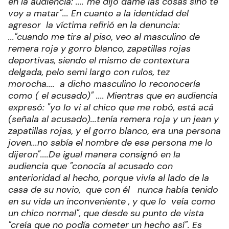
en la audiencia: ...."me dijo dame las cosas sino te
voy a matar"... En cuanto a la identidad del
agresor la víctima refirió en la denuncia:
..."cuando me tira al piso, veo al masculino de
remera roja y gorro blanco, zapatillas rojas
deportivas, siendo el mismo de contextura
delgada, pelo semi largo con rulos, tez
morocha.... a dicho masculino lo reconocería
como ( el acusado)" .... Mientras que en audiencia
expresó: "yo lo vi al chico que me robó, está acá
(señala al acusado)...tenía remera roja y un jean y
zapatillas rojas, y el gorro blanco, era una persona
joven...no sabía el nombre de esa persona me lo
dijeron"....De igual manera consignó en la
audiencia que "conocía al acusado con
anterioridad al hecho, porque vivía al lado de la
casa de su novio, que con él nunca había tenido
en su vida un inconveniente , y que lo veía como
un chico normal", que desde su punto de vista
"creía que no podía cometer un hecho así". Es