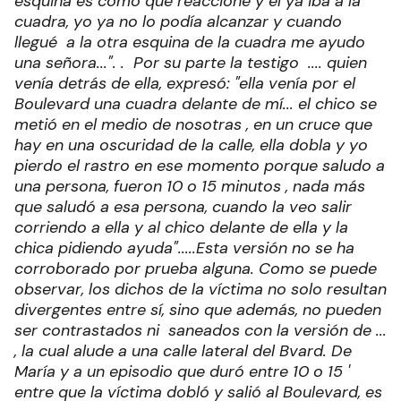
esquina es como que reaccioné y él ya iba a la
cuadra, yo ya no lo podía alcanzar y cuando
llegué a la otra esquina de la cuadra me ayudo
una señora...". . Por su parte la testigo .... quien
venía detrás de ella, expresó: "ella venía por el
Boulevard una cuadra delante de mí... el chico se
metió en el medio de nosotras , en un cruce que
hay en una oscuridad de la calle, ella dobla y yo
pierdo el rastro en ese momento porque saludo a
una persona, fueron 10 o 15 minutos , nada más
que saludó a esa persona, cuando la veo salir
corriendo a ella y al chico delante de ella y la
chica pidiendo ayuda".....Esta versión no se ha
corroborado por prueba alguna. Como se puede
observar, los dichos de la víctima no solo resultan
divergentes entre sí, sino que además, no pueden
ser contrastados ni saneados con la versión de ...
, la cual alude a una calle lateral del Bvard. De
María y a un episodio que duró entre 10 o 15 '
entre que la víctima dobló y salió al Boulevard, es