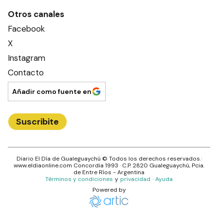
Otros canales
Facebook
X
Instagram
Contacto
Añadir como fuente en
Suscribite
Diario El Día de Gualeguaychú
© Todos los derechos reservados.·
www.
eldiaonline.com
Concordia 1993
· C.P.
2820
Gualeguaychú
, Pcia.
de
Entre Ríos
- Argentina
Términos y condiciones
y
privacidad
·
Ayuda
Powered by