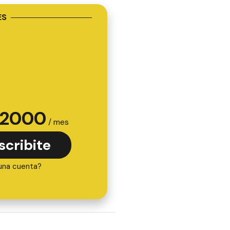
ES
2000
/ mes
scribite
una cuenta?