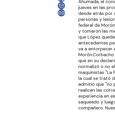
Ahumada, el cond
jueves en las pr
desde atrás por 
personas y lesio
federal de Morón,
y tomaron las med
que López quede 
antecedentes pen
va a entorpecer e
Morón.Corbacho a
que en su declara
normalizó o no el
maquinistas "La F
la cual se trató 
admitió que "no 
realicen las cor
experiencia en es
saqueado y luego
compañero. Nuest