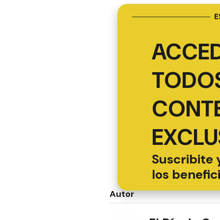
E
ACCED
TODOS
CONT
EXCLU
Suscribite 
los benefic
Autor