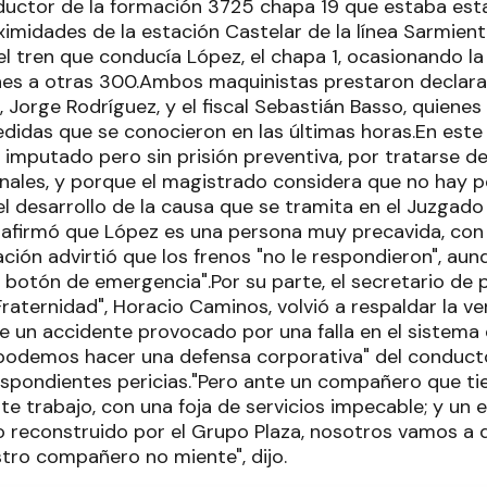
uctor de la formación 3725 chapa 19 que estaba est
oximidades de la estación Castelar de la línea Sarmie
el tren que conducía López, el chapa 1, ocasionando l
nes a otras 300.Ambos maquinistas prestaron declarac
 Jorge Rodríguez, y el fiscal Sebastián Basso, quienes
idas que se conocieron en las últimas horas.En este s
imputado pero sin prisión preventiva, por tratarse de
ales, y porque el magistrado considera que no hay pe
l desarrollo de la causa que se tramita en el Juzgado
firmó que López es una persona muy precavida, con 3
ción advirtió que los frenos "no le respondieron", aun
 botón de emergencia".Por su parte, el secretario de 
raternidad", Horacio Caminos, volvió a respaldar la v
de un accidente provocado por una falla en el sistema
podemos hacer una defensa corporativa" del conduct
respondientes pericias."Pero ante un compañero que t
te trabajo, con una foja de servicios impecable; y un
 reconstruido por el Grupo Plaza, nosotros vamos a 
ro compañero no miente", dijo.