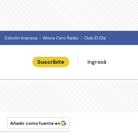
Edición Impresa
Ahora Cero Radio
Club El Día
Suscribite
Ingresá
Añadir como fuente en