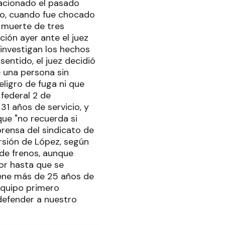
acionado el pasado
nto, cuando fue chocado
a muerte de tres
ión ayer ante el juez
 investigan los hechos
entido, el juez decidió
 una persona sin
ligro de fuga ni que
 federal 2 de
1 años de servicio, y
que "no recuerda si
prensa del sindicato de
ersión de López, según
 de frenos, aunque
or hasta que se
iene más de 25 años de
 equipo primero
defender a nuestro