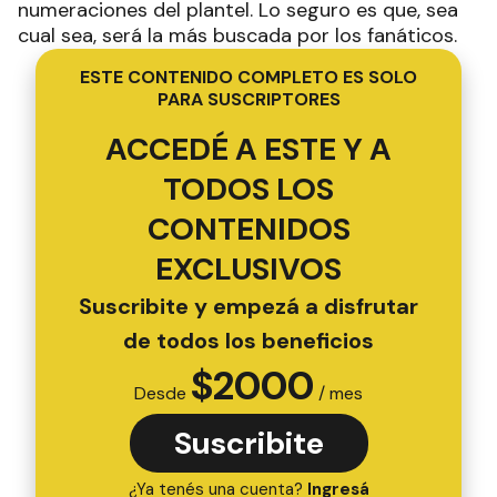
numeraciones del plantel. Lo seguro es que, sea
cual sea, será la más buscada por los fanáticos.
ESTE CONTENIDO COMPLETO ES SOLO
PARA SUSCRIPTORES
ACCEDÉ A ESTE Y A
TODOS LOS
CONTENIDOS
EXCLUSIVOS
Suscribite y empezá a disfrutar
de todos los beneficios
$
2000
Desde
/ mes
Suscribite
¿Ya tenés una cuenta?
Ingresá