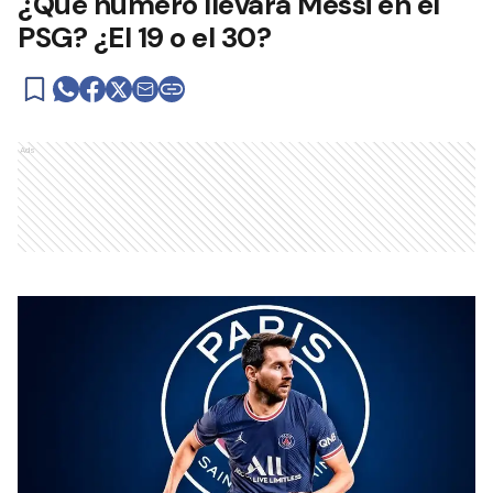
¿Qué número llevará Messi en el
PSG? ¿El 19 o el 30?
Ads